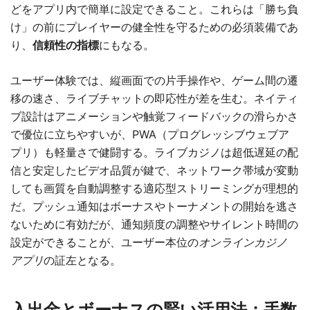
どをアプリ内で簡単に設定できること。これらは「勝ち負
け」の前にプレイヤーの健全性を守るための必須装備であ
り、
信頼性の指標
にもなる。
ユーザー体験では、縦画面での片手操作や、ゲーム間の遷
移の速さ、ライブチャットの即応性が差を生む。ネイティ
ブ設計はアニメーションや触覚フィードバックの滑らかさ
で優位に立ちやすいが、PWA（プログレッシブウェブア
プリ）も軽量さで健闘する。ライブカジノは超低遅延の配
信と安定したビデオ品質が鍵で、ネットワーク帯域が変動
しても画質を自動調整する適応型ストリーミングが理想的
だ。プッシュ通知はボーナスやトーナメントの開始を逃さ
ないために有効だが、通知頻度の調整やサイレント時間の
設定ができることが、ユーザー本位の
オンラインカジノ
アプリ
の証左となる。
入出金とボーナスの賢い活用法：手数