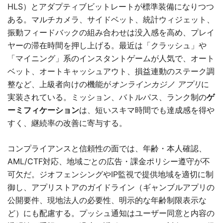
HLS）とアダプティブビットレートが標準装備になりつつ
ある。マルチカメラ、サイドベット、統計ウィジェット、
振動フィードバックの組み合わせは没入感を高め、プレイ
ヤーの滞在時間を押し上げる。最近は「クラッシュ」や
「マイニング」系のインスタントゲームが人気で、オート
ベット、オートキャッシュアウト、損益連動のステーク調
整など、上級者向けの機能が
オンラインカジノ アプリ
に
実装されている。ミッション、バトルパス、ランク制の
ゲ
ーミフィケーション
は、短いスキマ時間でも達成感を得や
すく、継続率の改善に寄与する。
コンプライアンスと信頼性の面では、年齢・本人確認、
AML/CTF対応、地域ごとの広告・課金ポリシー遵守が不
可欠だ。ジオフェンシングやIP監視で提供地域を適切に制
御し、アプリストアのガイドライン（ギャンブルアプリの
公開要件、現地法人の必要性、明示的な年齢制限表示な
ど）にも配慮する。プッシュ通知はユーザー同意と内容の