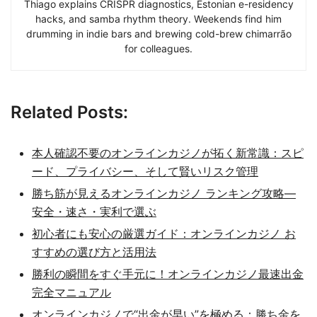
Thiago explains CRISPR diagnostics, Estonian e-residency
hacks, and samba rhythm theory. Weekends find him
drumming in indie bars and brewing cold-brew chimarrão
for colleagues.
Related Posts:
本人確認不要のオンラインカジノが拓く新常識：スピ
ード、プライバシー、そして賢いリスク管理
勝ち筋が見えるオンラインカジノ ランキング攻略—
安全・速さ・実利で選ぶ
初心者にも安心の厳選ガイド：オンラインカジノ お
すすめの選び方と活用法
勝利の瞬間をすぐ手元に！オンラインカジノ最速出金
完全マニュアル
オンラインカジノで“出金が早い”を極める：勝ち金を