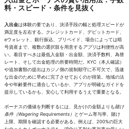
料・スピード・条件を見抜く
入出金
は体験の要であり、決済手段の幅と処理スピードが
満足度を左右する。クレジットカード、デビットカード、
eウォレット、銀行振込、プリペイド、場合によっては暗
号資産まで、複数の選択肢を用意する
アプリ
は利便性が高
い。着目すべきは最低入金額・出金額、決済手数料、為替
レート、そして出金処理の所要時間だ。KYC（本人確認）
や追加書類の提出はカジノ側の規制順守に不可欠で、迅速
な出金のために早めに完了させておくのが得策。地域の法
令や年齢要件に適合しているか、アプリが明確なガイドを
提示しているかも、安心して利用するうえで重要となる。
ボーナスの価値を判断するには、見かけの金額よりも
賭け
条件（Wagering Requirements）
とゲーム寄与率、賭け
上限、期限を確認する必要がある。例えば、200%の巨大