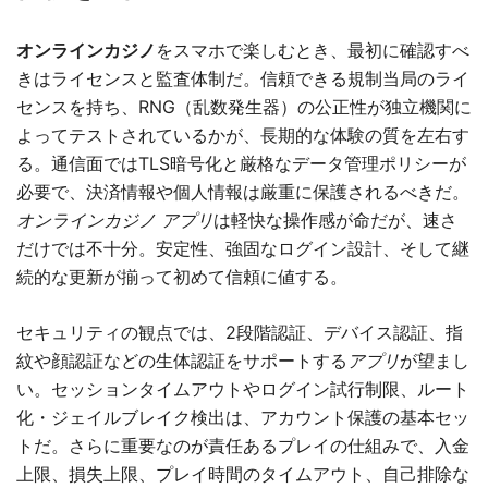
オンラインカジノ
をスマホで楽しむとき、最初に確認すべ
きはライセンスと監査体制だ。信頼できる規制当局のライ
センスを持ち、RNG（乱数発生器）の公正性が独立機関に
よってテストされているかが、長期的な体験の質を左右す
る。通信面ではTLS暗号化と厳格なデータ管理ポリシーが
必要で、決済情報や個人情報は厳重に保護されるべきだ。
オンラインカジノ アプリ
は軽快な操作感が命だが、速さ
だけでは不十分。安定性、強固なログイン設計、そして継
続的な更新が揃って初めて信頼に値する。
セキュリティの観点では、2段階認証、デバイス認証、指
紋や顔認証などの生体認証をサポートする
アプリ
が望まし
い。セッションタイムアウトやログイン試行制限、ルート
化・ジェイルブレイク検出は、アカウント保護の基本セッ
トだ。さらに重要なのが責任あるプレイの仕組みで、入金
上限、損失上限、プレイ時間のタイムアウト、自己排除な