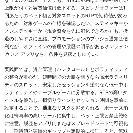
なウェルカムボーナスでも、消化に不利な寄与率や厳しい
上限が付くと実質価値は低下する。スピン系オファーは1
回あたりのベット額と対象スロットのRTPで期待値が変わ
るため、対象ゲームの仕様を確認したい。
スティッキー
か
ノンステッキーか（現金資金を先に消化できるか）も、撤
退のしやすさに直結。プロモーションのプッシュ通知は便
利だが、オプトインの管理や履歴の明示がある
オンライン
カジノ アプリ
なら、条件を見落としにくい。
実践面では、資金管理（バンクロール）とボラティリティ
の整合が肝心だ。短時間での大勝を狙うなら高ボラティリ
ティのスロット、安定したセッションを望むなら低〜中ボ
ラティリティやテーブルゲームに分散する。RTPの高いタ
イトルを優先し、損切りラインとセッション時間を事前に
設定することで、
過度なリスク
を抑えられる。ボーナス消
化は寄与率の高いゲームに集中し、ベット上限と禁止戦略
に注意。履歴をアプリ内またはスプレッドシートで可視化
し、期待値と実績のギャップを定期的に検証すると、無駄