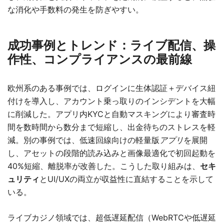
な消化や手数料の発生を防ぎやすい。
成功事例とトレンド：ライブ配信、操
作性、コンプライアンスの最前線
欧州系のある事例では、ログインに生体認証＋デバイス紐
付けを導入し、アカウント乗っ取りのインシデントを大幅
に削減した。アプリ内KYCと自動マスキングにより審査時
間を数時間から数分まで短縮し、出金待ちのストレスを軽
減。別の事例では、低速回線向けの軽量版
アプリ
を展開
し、アセットの段階的読み込みと画像最適化で初回起動を
40%短縮、離脱率が改善した。こうした取り組みは、
セキ
ュリティ
とUI/UXの両立が収益性に直結することを示して
いる。
ライブカジノ領域では、超低遅延配信（WebRTCや低遅延