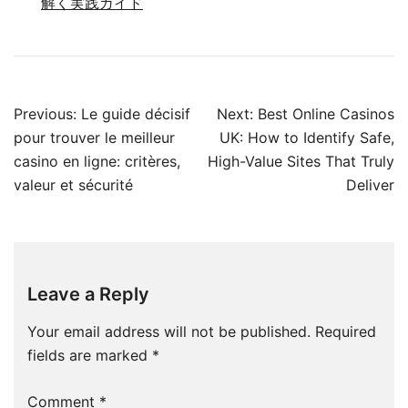
解く実践ガイド
Post
Previous:
Le guide décisif
Next:
Best Online Casinos
navigation
pour trouver le meilleur
UK: How to Identify Safe,
casino en ligne: critères,
High-Value Sites That Truly
valeur et sécurité
Deliver
Leave a Reply
Your email address will not be published.
Required
fields are marked
*
Comment
*