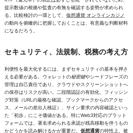
提示数値の根拠や監査の有無を確認する姿勢が求められ
る。比較検討の一環として、
仮想通貨 オンラインカジノ
の動向を俯瞰的に把握しておくことは、有意義な判断材料
になるだろう。
セキュリティ、法規制、税務の考え方
利便性を最大化するには、まずセキュリティの基本を押さ
える必要がある。ウォレットの
秘密鍵
やシードフレーズの
管理は自己責任であり、クラウドやスクリーンショットへ
の保存はリスクが高い。二段階認証の有効化、フィッシン
グ対策（URLの厳格な確認、ブックマークからのアクセ
ス、メールの差出人検証）、サイン要求の内容確認といっ
た「初歩」にこそ価値がある。特にWeb3対応のプラット
フォームでは、署名求められる承認が残高移動を伴うもの
かどうかを読み解けるかが重要だ。
仮想通貨
の特性上、被