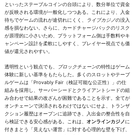
といったステーブルコインの台頭により、数分単位で資金
が反映される環境が一般化しつつある。これにより、入金
待ちでゲームの流れが途切れにくく、
ライブカジノ
の没入
感を損なわない。さらに、カードチャージバックのリスク
が原理的に小さいため、プラットフォーム側は手数料やキ
ャンペーン設計を柔軟にしやすく、プレイヤー視点でも価
値が還元されやすい。
透明性という観点でも、
ブロックチェーン
の特性はゲーム
体験に新しい基準をもたらした。多くのスロットやテーブ
ルゲームは「Provably Fair（検証可能な公正性）」の仕
組みを採用し、サーバーシードとクライアントシードの組
み合わせで結果の改ざんが困難であることを示す。全てが
オンチェーンで決済されるわけではないにせよ、トランザ
クション履歴はオープンに追跡でき、入出金の整合性を自
ら検証できる安心感がある。これは、
オンラインカジノ
に
付きまとう「見えない運営」に対する心理的な壁を下げ、