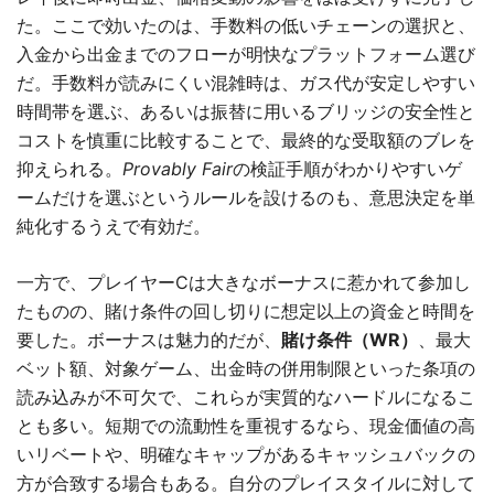
た。ここで効いたのは、手数料の低いチェーンの選択と、
入金から出金までのフローが明快なプラットフォーム選び
だ。手数料が読みにくい混雑時は、ガス代が安定しやすい
時間帯を選ぶ、あるいは振替に用いるブリッジの安全性と
コストを慎重に比較することで、最終的な受取額のブレを
抑えられる。
Provably Fair
の検証手順がわかりやすいゲ
ームだけを選ぶというルールを設けるのも、意思決定を単
純化するうえで有効だ。
一方で、プレイヤーCは大きなボーナスに惹かれて参加し
たものの、賭け条件の回し切りに想定以上の資金と時間を
要した。ボーナスは魅力的だが、
賭け条件（WR）
、最大
ベット額、対象ゲーム、出金時の併用制限といった条項の
読み込みが不可欠で、これらが実質的なハードルになるこ
とも多い。短期での流動性を重視するなら、現金価値の高
いリベートや、明確なキャップがあるキャッシュバックの
方が合致する場合もある。自分のプレイスタイルに対して