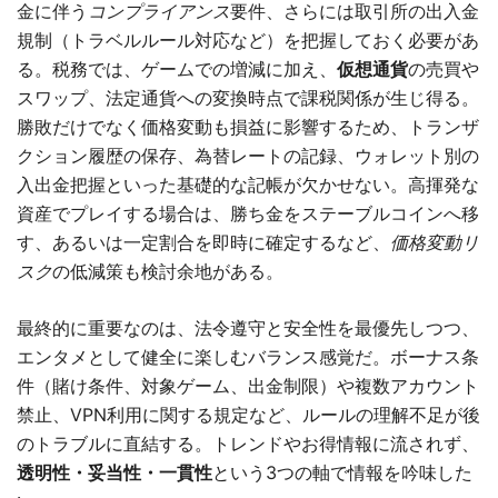
金に伴う
コンプライアンス
要件、さらには取引所の出入金
規制（トラベルルール対応など）を把握しておく必要があ
る。税務では、ゲームでの増減に加え、
仮想通貨
の売買や
スワップ、法定通貨への変換時点で課税関係が生じ得る。
勝敗だけでなく価格変動も損益に影響するため、トランザ
クション履歴の保存、為替レートの記録、ウォレット別の
入出金把握といった基礎的な記帳が欠かせない。高揮発な
資産でプレイする場合は、勝ち金をステーブルコインへ移
す、あるいは一定割合を即時に確定するなど、
価格変動リ
スク
の低減策も検討余地がある。
最終的に重要なのは、法令遵守と安全性を最優先しつつ、
エンタメとして健全に楽しむバランス感覚だ。ボーナス条
件（賭け条件、対象ゲーム、出金制限）や複数アカウント
禁止、VPN利用に関する規定など、ルールの理解不足が後
のトラブルに直結する。トレンドやお得情報に流されず、
透明性・妥当性・一貫性
という3つの軸で情報を吟味した