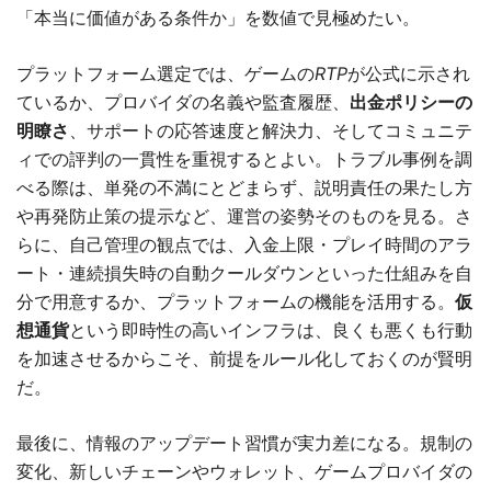
「本当に価値がある条件か」を数値で見極めたい。
プラットフォーム選定では、ゲームの
RTP
が公式に示され
ているか、プロバイダの名義や監査履歴、
出金ポリシーの
明瞭さ
、サポートの応答速度と解決力、そしてコミュニテ
ィでの評判の一貫性を重視するとよい。トラブル事例を調
べる際は、単発の不満にとどまらず、説明責任の果たし方
や再発防止策の提示など、運営の姿勢そのものを見る。さ
らに、自己管理の観点では、入金上限・プレイ時間のアラ
ート・連続損失時の自動クールダウンといった仕組みを自
分で用意するか、プラットフォームの機能を活用する。
仮
想通貨
という即時性の高いインフラは、良くも悪くも行動
を加速させるからこそ、前提をルール化しておくのが賢明
だ。
最後に、情報のアップデート習慣が実力差になる。規制の
変化、新しいチェーンやウォレット、ゲームプロバイダの