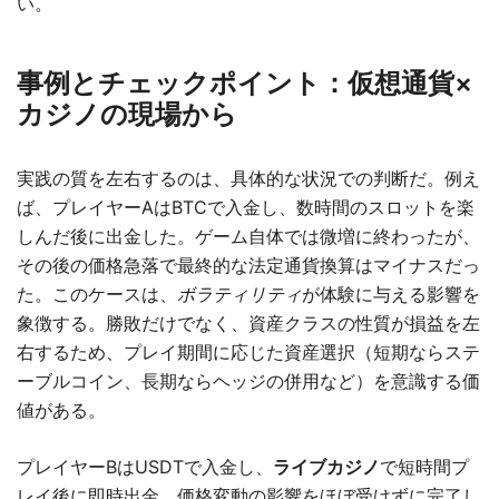
い。
事例とチェックポイント：仮想通貨×
カジノの現場から
実践の質を左右するのは、具体的な状況での判断だ。例え
ば、プレイヤーAはBTCで入金し、数時間のスロットを楽
しんだ後に出金した。ゲーム自体では微増に終わったが、
その後の価格急落で最終的な法定通貨換算はマイナスだっ
た。このケースは、
ボラティリティ
が体験に与える影響を
象徴する。勝敗だけでなく、資産クラスの性質が損益を左
右するため、プレイ期間に応じた資産選択（短期ならステ
ーブルコイン、長期ならヘッジの併用など）を意識する価
値がある。
プレイヤーBはUSDTで入金し、
ライブカジノ
で短時間プ
レイ後に即時出金、価格変動の影響をほぼ受けずに完了し