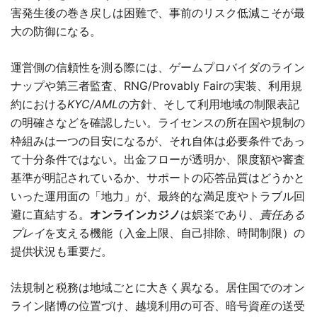
害発生後の巻き戻しは困難で、事前のリスク低減こそが最
大の防御になる。
運営側の信頼性を測る際には、ゲームプロバイダのライン
ナップや第三者監査、RNG/Provably Fairの実装、利用規
約における
KYC/AML
の方針、そして利用地域の制限表記
の明確さなどを確認したい。ライセンスの所在国や規制の
枠組みは一つの目安になるが、それ自体は必要条件であっ
て十分条件ではない。出金フローが透明か、限度額や審査
基準が明記されているか、サポートの応答品質はどうかと
いった運用面の「地力」が、最終的な満足度やトラブル回
避に直結する。
オンラインカジノ
は娯楽であり、
責任ある
プレイ
を支える機能（入金上限、自己排除、時間制限）の
提供状況も重要だ。
法規制と税務は地域ごとに大きく異なる。居住国でのオン
ライン賭博の位置づけ、越境利用の可否、暗号資産の送受