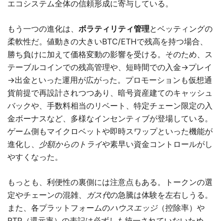
エコシステム全体の信頼形成に寄与している。
もう一つの進化は、
ボラティリティ管理
とベッティングの
柔軟性だ。値動きの大きいBTC/ETHで残高を持つ場合、
勝ち負けに加えて価格変動の影響を受ける。そのため、ス
テーブルコインでの残高管理や、短時間での入金→プレイ
→出金といった運用が広がった。プロモーションも仮想通
貨前提で再設計されつつあり、暗号資産建てのキャッシュ
バックや、手数料相当のリベート、特定チェーン限定の入
金ボーナスなど、多様なインセンティブが登場している。
ゲーム側もマイクロベットや即時スワップといった機能が
進化し、
少額からのトライ
や素早い資金コントロールがし
やすくなった。
もっとも、利便性の裏側には注意点もある。トークンの選
定やチェーンの混雑、
ガス代
の急騰は体験を左右しうる。
また、各プラットフォームの
ハウスエッジ
（控除率）や
RTP（還元率）の表記は必ずしも統一されていないため、