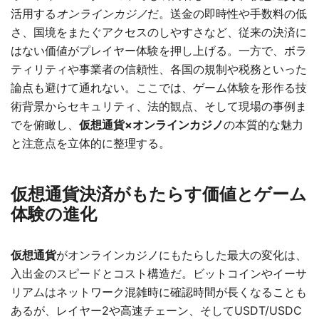
活用する
オンラインカジノ
だ。送金の即時性や手数料の低
さ、国境をまたぐアクセスのしやすさなど、従来の決済に
はない価値がプレイヤー体験を押し上げる。一方で、ボラ
ティリティや事業者の信頼性、各国の規制や税務といった
論点も避けて通れない。ここでは、ゲーム体験を形作る技
術背景からセキュリティ、法的観点、そして現場の事例ま
でを俯瞰し、
仮想通貨×オンラインカジノ
の本質的な魅力
と注意点を立体的に整理する。
仮想通貨決済がもたらす価値とゲーム
体験の進化
仮想通貨
がオンラインカジノにもたらした最大の変化は、
入出金のスピードとコスト構造だ。ビットコインやイーサ
リアムはネットワーク混雑時に確認時間が長くなることも
あるが、レイヤー2や高速チェーン、そしてUSDT/USDC