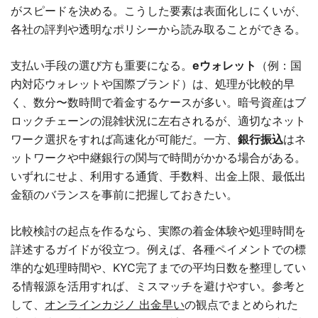
がスピードを決める。こうした要素は表面化しにくいが、
各社の評判や透明なポリシーから読み取ることができる。
支払い手段の選び方も重要になる。
eウォレット
（例：国
内対応ウォレットや国際ブランド）は、処理が比較的早
く、数分〜数時間で着金するケースが多い。暗号資産はブ
ロックチェーンの混雑状況に左右されるが、適切なネット
ワーク選択をすれば高速化が可能だ。一方、
銀行振込
はネ
ットワークや中継銀行の関与で時間がかかる場合がある。
いずれにせよ、利用する通貨、手数料、出金上限、最低出
金額のバランスを事前に把握しておきたい。
比較検討の起点を作るなら、実際の着金体験や処理時間を
詳述するガイドが役立つ。例えば、各種ペイメントでの標
準的な処理時間や、KYC完了までの平均日数を整理してい
る情報源を活用すれば、ミスマッチを避けやすい。参考と
して、
オンラインカジノ 出金早い
の観点でまとめられた