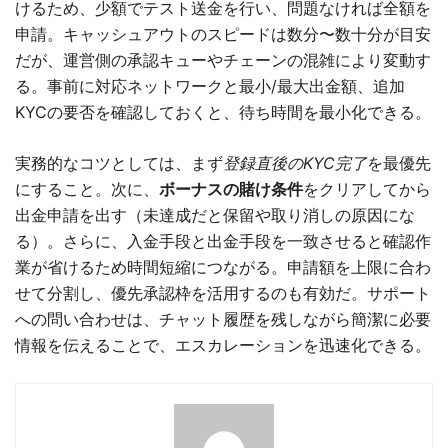
けるため、少額でテスト送金を行い、問題なければ全額を
申請。キャッシュアウトのスピードは数分〜数十分が目安
だが、運営側の承認キューやチェーンの混雑により変動す
る。事前に対応ネットワークと最小/最大出金額、追加
KYCの要否を確認しておくと、待ち時間を最小化できる。
実務的なコツとしては、まず
登録直後のKYC完了
を最優先
にすること。次に、
ボーナスの賭け条件
をクリアしてから
出金申請を出す（未達成だと保留や取り消しの原因にな
る）。さらに、入金手段と出金手段を一致させると確認作
業が省けるため時間短縮につながる。申請額を上限に合わ
せて分割し、優先承認枠を活用するのも有効だ。サポート
への問い合わせは、チャット履歴を残しながら簡潔に必要
情報を伝えることで、エスカレーションを迅速化できる。