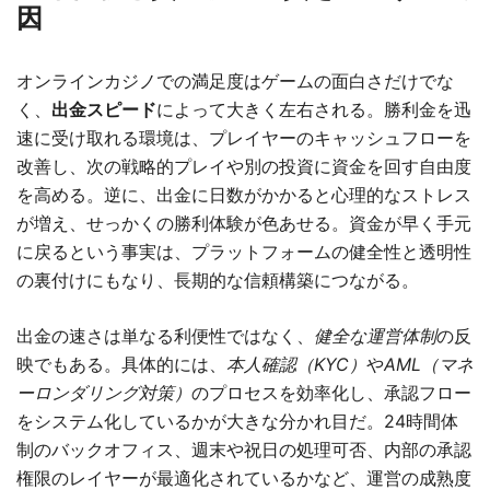
因
オンラインカジノでの満足度はゲームの面白さだけでな
く、
出金スピード
によって大きく左右される。勝利金を迅
速に受け取れる環境は、プレイヤーのキャッシュフローを
改善し、次の戦略的プレイや別の投資に資金を回す自由度
を高める。逆に、出金に日数がかかると心理的なストレス
が増え、せっかくの勝利体験が色あせる。資金が早く手元
に戻るという事実は、プラットフォームの健全性と透明性
の裏付けにもなり、長期的な信頼構築につながる。
出金の速さは単なる利便性ではなく、
健全な運営体制
の反
映でもある。具体的には、
本人確認（KYC）
や
AML（マネ
ーロンダリング対策）
のプロセスを効率化し、承認フロー
をシステム化しているかが大きな分かれ目だ。24時間体
制のバックオフィス、週末や祝日の処理可否、内部の承認
権限のレイヤーが最適化されているかなど、運営の成熟度