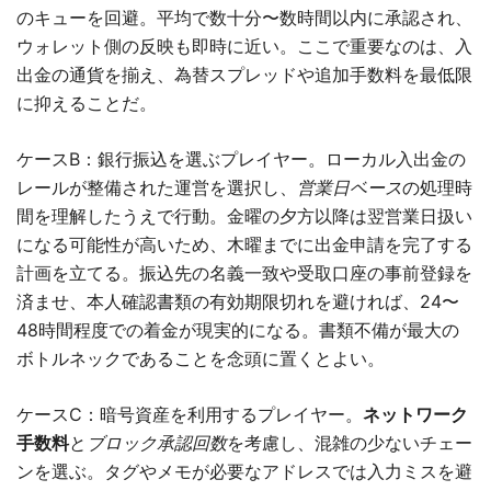
のキューを回避。平均で数十分〜数時間以内に承認され、
ウォレット側の反映も即時に近い。ここで重要なのは、入
出金の通貨を揃え、為替スプレッドや追加手数料を最低限
に抑えることだ。
ケースB：銀行振込を選ぶプレイヤー。ローカル入出金の
レールが整備された運営を選択し、
営業日ベース
の処理時
間を理解したうえで行動。金曜の夕方以降は翌営業日扱い
になる可能性が高いため、木曜までに出金申請を完了する
計画を立てる。振込先の名義一致や受取口座の事前登録を
済ませ、本人確認書類の有効期限切れを避ければ、24〜
48時間程度での着金が現実的になる。書類不備が最大の
ボトルネックであることを念頭に置くとよい。
ケースC：暗号資産を利用するプレイヤー。
ネットワーク
手数料
と
ブロック承認回数
を考慮し、混雑の少ないチェー
ンを選ぶ。タグやメモが必要なアドレスでは入力ミスを避