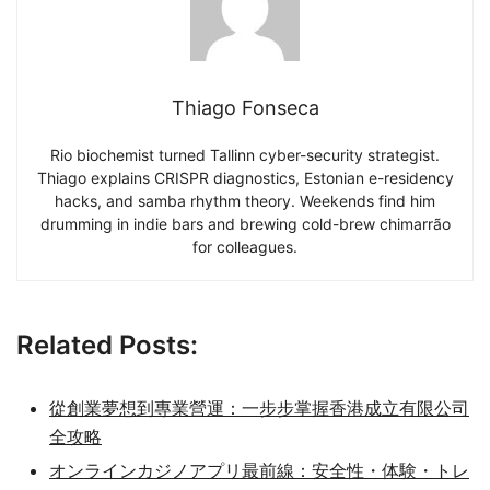
Thiago Fonseca
Rio biochemist turned Tallinn cyber-security strategist.
Thiago explains CRISPR diagnostics, Estonian e-residency
hacks, and samba rhythm theory. Weekends find him
drumming in indie bars and brewing cold-brew chimarrão
for colleagues.
Related Posts:
從創業夢想到專業營運：一步步掌握香港成立有限公司
全攻略
オンラインカジノアプリ最前線：安全性・体験・トレ