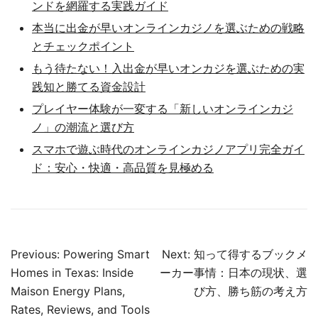
ンドを網羅する実践ガイド
本当に出金が早いオンラインカジノを選ぶための戦略
とチェックポイント
もう待たない！入出金が早いオンカジを選ぶための実
践知と勝てる資金設計
プレイヤー体験が一変する「新しいオンラインカジ
ノ」の潮流と選び方
スマホで遊ぶ時代のオンラインカジノアプリ完全ガイ
ド：安心・快適・高品質を見極める
Post
Previous:
Powering Smart
Next:
知って得するブックメ
navigation
Homes in Texas: Inside
ーカー事情：日本の現状、選
Maison Energy Plans,
び方、勝ち筋の考え方
Rates, Reviews, and Tools