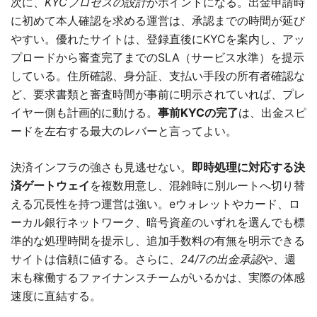
次に、
KYCプロセスの設計
がポイントになる。出金申請時
に初めて本人確認を求める運営は、承認までの時間が延び
やすい。優れたサイトは、登録直後にKYCを案内し、アッ
プロードから審査完了までのSLA（サービス水準）を提示
している。住所確認、身分証、支払い手段の所有者確認な
ど、要求書類と審査時間が事前に明示されていれば、プレ
イヤー側も計画的に動ける。
事前KYCの完了
は、出金スピ
ードを左右する最大のレバーと言ってよい。
決済インフラの強さも見逃せない。
即時処理に対応する決
済ゲートウェイ
を複数用意し、混雑時に別ルートへ切り替
える冗長性を持つ運営は強い。eウォレットやカード、ロ
ーカル銀行ネットワーク、暗号資産のいずれを選んでも標
準的な処理時間を提示し、追加手数料の有無を明示できる
サイトは信頼に値する。さらに、
24/7の出金承認
や、週
末も稼働するファイナンスチームがいるかは、実際の体感
速度に直結する。