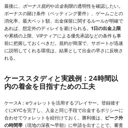
最後に、
ボーナス規約
や
出金制限
の透明性を確認したい。
ボーナスの賭け条件（ベッティング要件）、ゲームごとの
消化率、最大ベット額、出金保留に関するルールが明確で
あれば、想定外のディレイを避けられる。
1日の出金上限
や累積の上限、VIPティアによる優先承認などの条件も事
前に把握しておくべきだ。規約が簡潔で、サポートが迅速
に説明してくれる環境は、結果として出金の早さに反映さ
れる。
ケーススタディと実践例：24時間以
内の着金を目指すための工夫
ケースA：eウォレットを活用するプレイヤー。登録後す
ぐにKYCを完了し、入金と同じ手段で出金するポリシーに
合わせてウォレットを紐付けておく。勝利後は、
ピーク外
の時間帯
（現地の深夜〜早朝）に申請を出すことで、審査