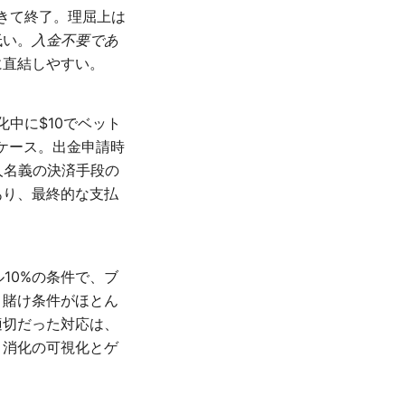
尽きて終了。理屈上は
低い。
入金不要であ
に直結しやすい。
化中に$10でベット
ケース。出金申請時
人名義の決済手段の
あり、最終的な支払
10%の条件で、ブ
、賭け条件がほとん
適切だった対応は、
。消化の可視化とゲ