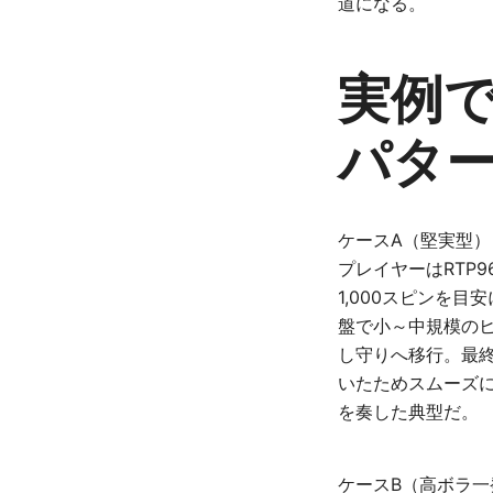
道になる。
実例
パタ
ケースA（堅実型）
プレイヤーはRTP
1,000スピンを
盤で小～中規模のヒ
し守りへ移行。最終
いたためスムーズ
を奏した典型だ。
ケースB（高ボラ一