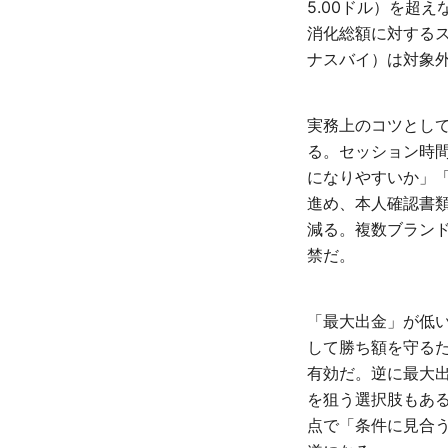
5.00ドル）を超
消化総額に対する
ナスバイ）は対象
実務上のコツとし
る。セッション時
になりやすいか」「
進め、本人確認書
減る。複数ブラン
禁だ。
「最大出金」が低い
して勝ち額を守る
有効だ。逆に最大
を狙う選択肢もあ
点で「条件に見合