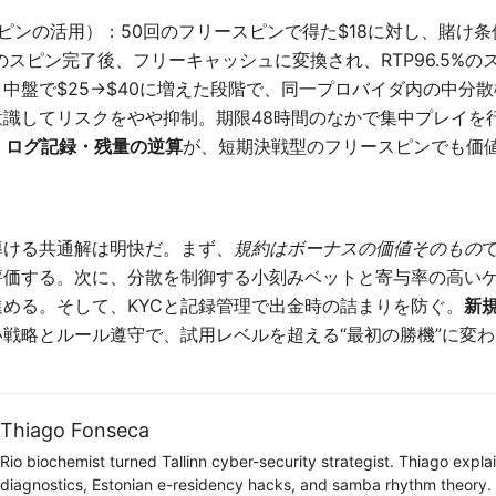
ピンの活用）：50回のフリースピンで得た$18に対し、賭け条
のスピン完了後、フリーキャッシュに変換され、RTP96.5%のス
中盤で$25→$40に増えた段階で、同一プロバイダ内の中分
識してリスクをやや抑制。期限48時間のなかで集中プレイを行
・ログ記録・残量の逆算
が、短期決戦型のフリースピンでも価
導ける共通解は明快だ。まず、
規約はボーナスの価値そのもの
評価する。次に、分散を制御する小刻みベットと寄与率の高い
める。そして、KYCと記録管理で出金時の詰まりを防ぐ。
新
い戦略とルール遵守で、試用レベルを超える“最初の勝機”に変
Thiago Fonseca
Rio biochemist turned Tallinn cyber-security strategist. Thiago expl
diagnostics, Estonian e-residency hacks, and samba rhythm theory