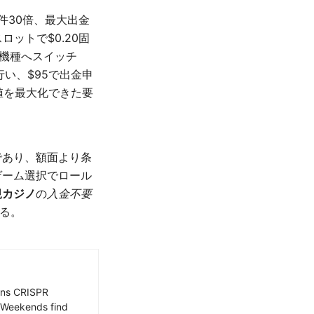
件30倍、最大出金
ロットで$0.20固
散機種へスイッチ
い、$95で出金申
値を最大化できた要
であり、額面より条
ゲーム選択でロール
規カジノ
の
入金不要
わる。
ains CRISPR
. Weekends find