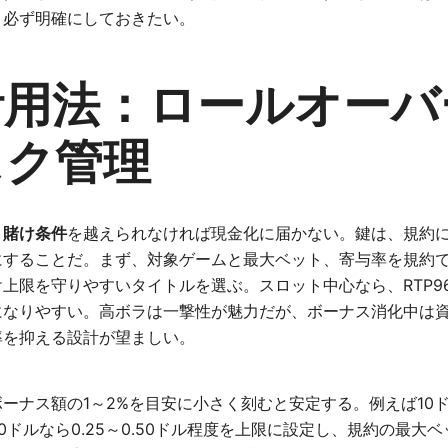
、必ず明確にしておきたい。
活用法：ロールオーバ
スク管理
、
賭け条件
を越えられなければ現金化に届かない。鍵は、規約
することだ。まず、対象ゲームと最大ベット、寄与率を規約で
上限を守りやすいタイトルを選ぶ。スロット中心なら、RTP9
になりやすい。高ボラは一撃性が魅力だが、ボーナス消化中は
率を抑える設計が望ましい。
ーナス額の1～2%を目安に小さく刻むと安定する。例えば10
ル、50ドルなら0.25～0.50ドル程度を上限に設定し、規約の最大ベ