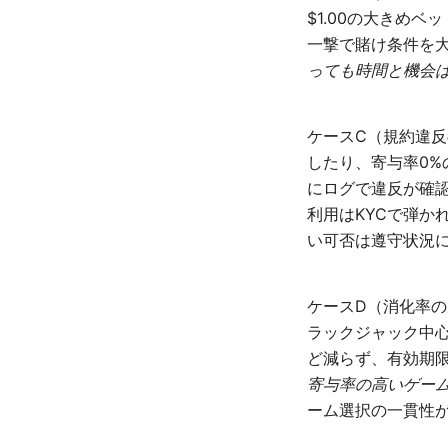
$1.00の大きめ
一撃で賭け条件を
っても時間と機会
ケースC（規約違反
したり、寄与率0
にログで違反が確
利用はKYCで弾か
い可否は遵守状況
ケースD（消化率の
ラックジャック中
ど減らず、有効期
寄与率の高いゲー
ーム選択の一貫性