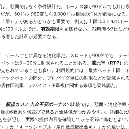
は、額面ではなく条件設計だ。ボーナス額が10ドルでも賭け条
当だが、50ドルで60倍なら3,000ドル相当の消化が必要にな
上限）」があるかどうかも重要で、例えば上限100ドルのボ
は100ドルまでだ。
有効期限
も見逃せない。72時間や7日な
を考慮した計画が必要になる。
、ゲームごとに異なる消化率だ。スロットが100%でも、テー
ベットは0～20%に制限されることがある。
還元率（RTP）
の
抑えられていることも多い。利用規約には、最大ベット上限、
ャックポットの除外、プロバイダ単位の制限などが記載される
居住国制限、デバイス・IP重複に関する条項も要確認だ。
合、
新規カジノ 入金不要ボーナス
の比較では、額面・消化倍率
手順の6要素を横並びで見ると全体像がつかみやすい。詳細な比
ス
を参照し、実際の提供内容を確認してから登録に進むとよい
型）」か「キャッシャブル（条件達成後出金可）」かの違いは