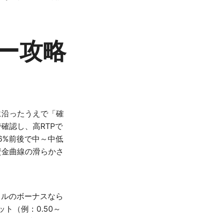
ー攻略
に沿ったうえで「確
確認し、高RTPで
6%前後で中～中低
資金曲線の滑らかさ
ドルのボーナスなら
ット（例：0.50～