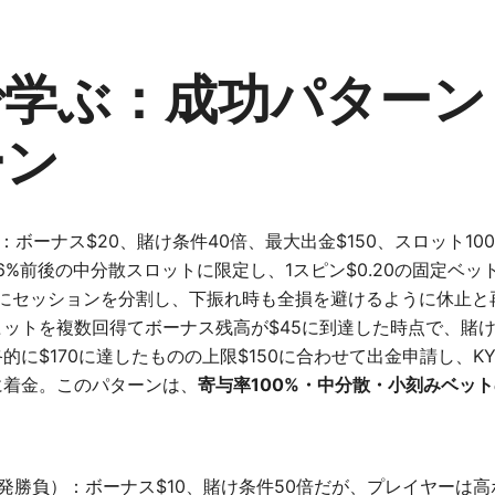
で学ぶ：成功パターン
ーン
：ボーナス$20、賭け条件40倍、最大出金$150、スロット10
96%前後の中分散スロットに限定し、1スピン$0.20の固定ベ
目安にセッションを分割し、下振れ時も全損を避けるように休止
ットを複数回得てボーナス残高が$45に到達した時点で、賭
的に$170に達したものの上限$150に合わせて出金申請し、K
に着金。このパターンは、
寄与率100%・中分散・小刻みベット
発勝負）：ボーナス$10、賭け条件50倍だが、プレイヤーは高