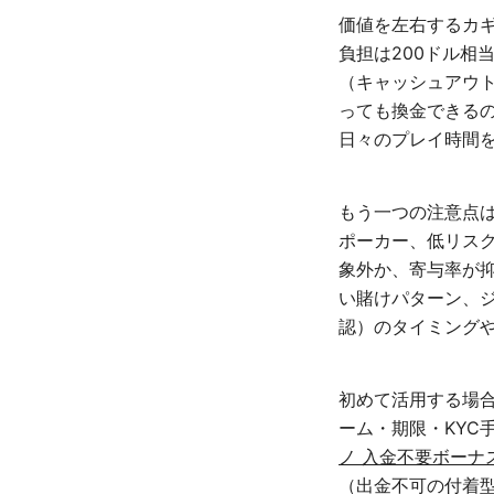
価値を左右するカギ
負担は200ドル相
（キャッシュアウト
っても換金できるの
日々のプレイ時間
もう一つの注意点は
ポーカー、低リスク
象外か、寄与率が
い賭けパターン、ジ
認）のタイミングや
初めて活用する場
ーム・期限・KYC
ノ 入金不要ボーナ
（出金不可の付着