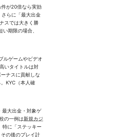
件が20倍なら実効
る。さらに「最大出金
ーナスでは大きく勝
ど短い期限の場合、
ブルゲームやビデオ
高いタイトルは対
ボーナスに貢献しな
。KYC（本人確
・最大出金・対象ゲ
較の一例は
新規カジ
。特に「ステッキー
、その後のプレイ計