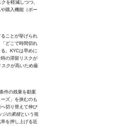
スクを軽減しつつ、
ムや購入機能（ボー
。
することが挙げられ
、「どこで時間切れ
る。KYCは早めに
金時の滞留リスクが
リスクが高いため厳
け条件の残量を勘案
ェーズ」を挟むのも
種へ切り替えて伸び
ッジの累積
という視
化率を押し上げる近