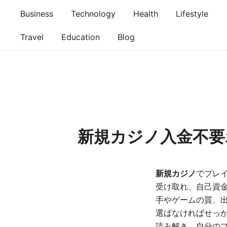
Skip
Business
Technology
Health
Lifestyle
to
content
Travel
Education
Blog
新規カジノ入金不要
新規カジノ
でプレ
受け取れ、自己資
手やゲームの質、
選ばなければせっか
読み解き、自分の