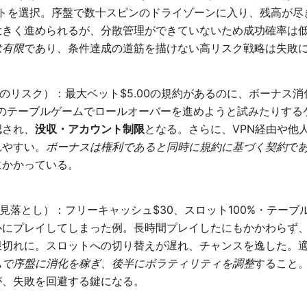
ベットを選択。序盤で数十スピンのドライゾーンに入り、残高が
大きく進められるが、分散管理ができていないため成功確率は
は有限
であり、条件達成の道筋を描けない高リスク戦略は失敗
のリスク）：最大ベット$5.00の規約があるのに、ボーナス消
%のテーブルゲームでロールオーバーを進めようと試みたりする
認され、
没収・アカウント制限
となる。さらに、VPN経由や他
れやすい。
ボーナスは権利であると同時に規約に基づく契約
で
にかかっている。
見落とし）：フリーキャッシュ$30、スロット100%・テーブル
心にプレイしてしまった例。長時間プレイしたにもかかわらず
限切れに。スロットへの切り替えが遅れ、チャンスを逸した。
ムで序盤に消化を稼ぎ、後半にボラティリティを調整
すること
が、失敗を回避する鍵になる。