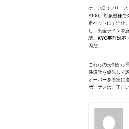
ケースE（フリース
$100。対象機種で
定ベットにて消化。
し、出金ラインを意
請。
KYC事前対応
因だ。
これらの実例から
件設計を優先して
オーバーを着実に進
ボーナス
は、正し