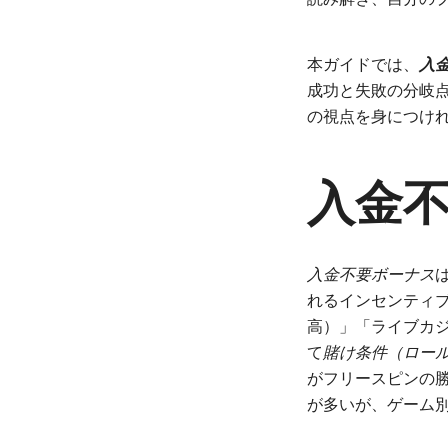
本ガイドでは、
入
成功と失敗の分岐
の視点を身につけ
入金
入金不要ボーナス
れるインセンティ
高）」「ライブカ
て
賭け条件（ロー
がフリースピンの
が多いが、ゲーム