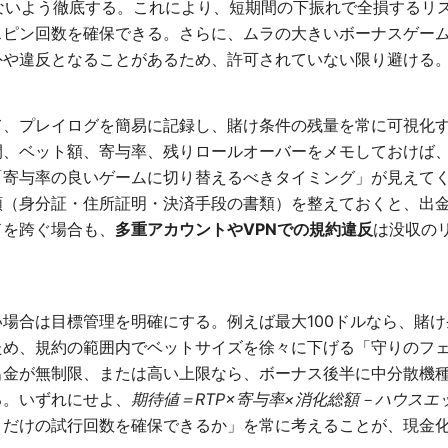
えないよう徹底する。これにより、短期間の下振れで全損するリ
スピン回数を確保できる。さらに、ムラの大きいボーナスゲー
外や違反となることがあるため、許可されていない限り避ける
て、プレイログを簡易に記録し、賭け条件の残量を常に可視化
間、ベット額、寄与率、残りロールオーバーをメモしておけば
寄与率の良いゲームに切り替えるべきタイミング」が見えてく
類（身分証・住所証明・決済手段の書類）を整えておくと、出
ドを跨ぐ場合も、
多重アカウントやVPNでの規約違反
は没収の
場合は目標管理を明確にする。例えば最大100ドルなら、賭
ため、規約の範囲内でベットサイズを徐々に下げる「守りのフ
出金が無制限、または高い上限なら、ボーナス後半に中分散機
る。いずれにせよ、
期待値＝RTP×寄与率×消化総額－ハウスエ
うだけの試行回数を確保できるか」を常に考えることが、現金