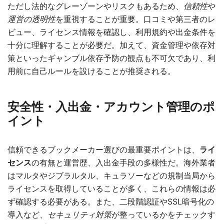
ただし法的なグレーゾーンやリスクもあるため、
信頼性
や
運営の透明性
を重視することが重要。口コミや第三者のレ
ビュー、ライセンス情報を確認し、利用規約や出金条件を
十分に理解することが必要だ。加えて、資金管理や依存対
策といったギャンブル依存予防の観点も不可欠であり、利
用前に自己ルールを設けることが推奨される。
安全性・入出金・アカウント管理のポ
イント
信頼できるブックメーカー選びの最重要ポイントは、
ライ
センス
の有無と運営歴、入出金手段の多様性だ。海外業者
はマルタやジブラルタル、キュラソーなどの規制当局から
ライセンスを取得していることが多く、これらの情報は必
ず確認する必要がある。また、二段階認証やSSL暗号化の
導入など、
セキュリティ対策
が整っているかをチェックす