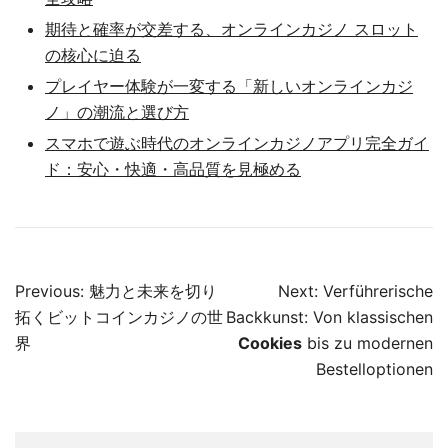
期待と確率が交差する、オンラインカジノ スロット
の核心に迫る
プレイヤー体験が一変する「新しいオンラインカジ
ノ」の潮流と選び方
スマホで遊ぶ時代のオンラインカジノアプリ完全ガイ
ド：安心・快適・高品質を見極める
Post
Previous:
魅力と未来を切り
Next:
Verführerische
navigation
拓くビットコインカジノの世
Backkunst: Von klassischen
界
Cookies
bis zu modernen
Bestelloptionen