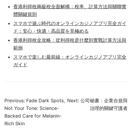
香港利得稅兩級稅全面解構：稅率、計算方法與關聯實
體關鍵規則
スマホで遊ぶ時代のオンラインカジノアプリ完全ガイ
ド：安心・快適・高品質を見極める
香港利得稅全攻略：從利得稅是什麼到實戰計算方法與
範例
スマホで楽しむ最前線：オンラインカジノアプリ完全
ガイド
Post
Previous:
Fade Dark Spots,
Next:
公司秘書：企業合規與
navigation
Not Your Tone: Science-
治理的關鍵守護者
Backed Care for Melanin-
Rich Skin