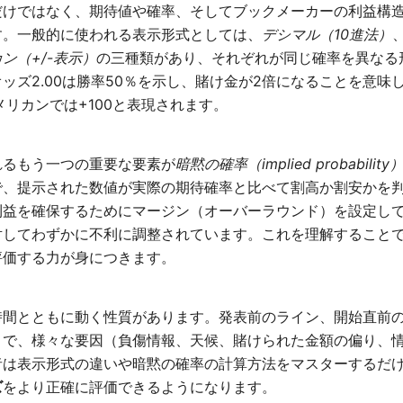
だけではなく、期待値や確率、そしてブックメーカーの利益構
す。一般的に使われる表示形式としては、
デシマル（10進法）
ン（+/-表示）
の三種類があり、それぞれが同じ確率を異なる
ッズ2.00は勝率50％を示し、賭け金が2倍になることを意味
メリカンでは+100と表現されます。
れるもう一つの重要な要素が
暗黙の確率（implied probability
で、提示された数値が実際の期待確率と比べて割高か割安かを
利益を確保するためにマージン（オーバーラウンド）を設定し
対してわずかに不利に調整されています。これを理解すること
評価する力が身につきます。
時間とともに動く性質があります。発表前のライン、開始直前
まで、様々な要因（負傷情報、天候、賭けられた金額の偏り、
者は表示形式の違いや暗黙の確率の計算方法をマスターするだ
ズ
をより正確に評価できるようになります。