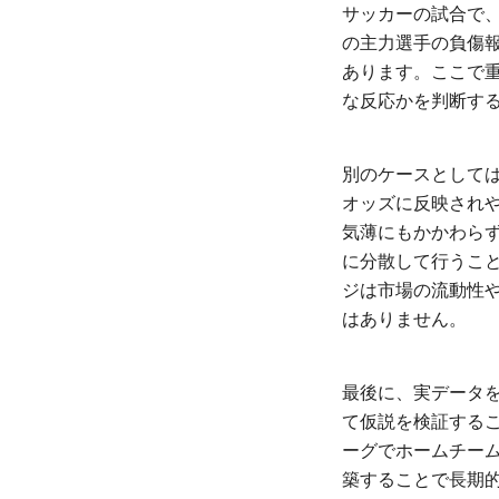
サッカーの試合で、
の主力選手の負傷報
あります。ここで
な反応かを判断す
別のケースとして
オッズに反映され
気薄にもかかわらず
に分散して行うこ
ジは市場の流動性
はありません。
最後に、実データ
て仮説を検証する
ーグでホームチー
築することで長期