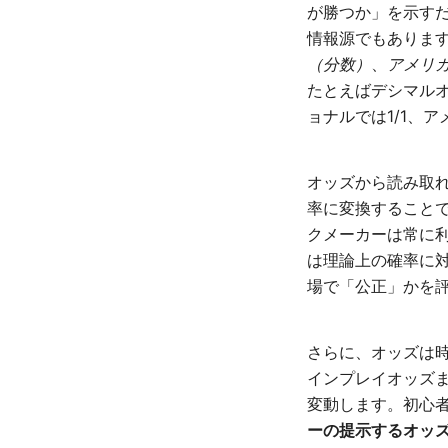
が勝つか」を示す
情報源でもありま
（分数）
、
アメリカ
たとえばデシマルオ
ョナルでは1/1、ア
オッズから読み取
率に変換すること
クメーカーは常に
は理論上の確率に
場で「公正」かを
さらに、オッズは
インプレイオッズ
変動します。初心
ーの提示するオッ