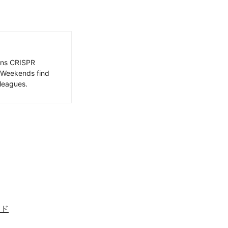
ains CRISPR
. Weekends find
leagues.
イド