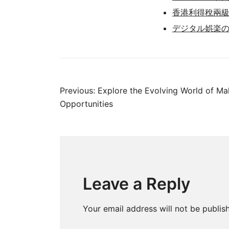
香港利得稅兩
デジタル娯楽
Post
Previous:
Explore the Evolving World of Mal
Opportunities
navigation
Leave a Reply
Your email address will not be publis