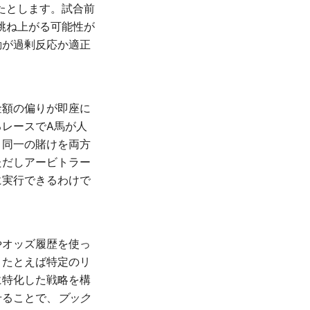
ったとします。試合前
で跳ね上がる可能性が
動が過剰反応か適正
金額の偏りが即座に
レースでA馬が人
、同一の賭けを両方
ただしアービトラー
に実行できるわけで
やオッズ履歴を使っ
。たとえば特定のリ
に特化した戦略を構
せることで、
ブック