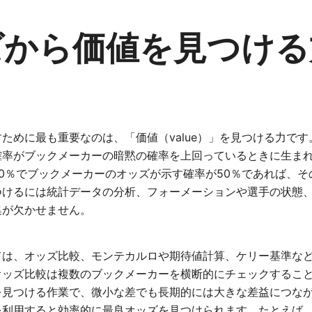
ズから価値を見つける
ために最も重要なのは、「価値（value）」を見つける力で
確率がブックメーカーの暗黙の確率を上回っているときに生ま
0％でブックメーカーのオッズが示す確率が50％であれば、そ
つけるには統計データの分析、フォーメーションや選手の状態
集が欠かせません。
ては、オッズ比較、モンテカルロや期待値計算、ケリー基準な
オッズ比較は複数のブックメーカーを横断的にチェックするこ
を見つける作業で、微小な差でも長期的には大きな差益につな
を利用すると効率的に最良オッズを見つけられます。たとえば