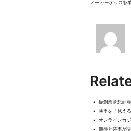
メーカーオッズ
を
Relat
從創業夢想到
勝率を「見える
オンラインカ
期待と確率が交