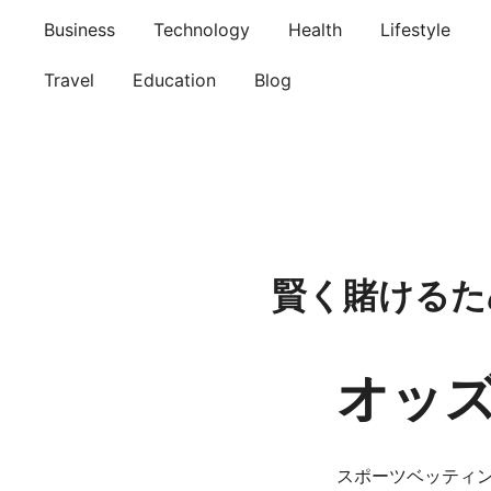
Skip
Business
Technology
Health
Lifestyle
to
content
Travel
Education
Blog
賢く賭けるた
オッ
スポーツベッティ