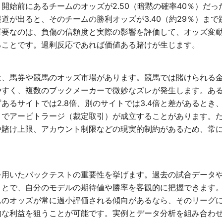
開始前にあるチームのオッズが2.50（暗黙の確率40％）だ
道が出ると、そのチームの勝利オッズが3.40（約29％）ま
重要なのは、負傷の信頼度と実際の影響を評価して、オッズ変
ることです。過剰反応であれば価値ある賭けが生じます。
は、馬券や競馬のオッズ市場があります。競馬では賭けられる
やすく、複数のブックメーカーで微妙なズレが発生します。ある
あるサイトでは2.8倍、別のサイトでは3.4倍と差があるとき
とでアービトラージ（裁定取引）が成立することがあります。
や賭け上限、アカウント制限などの現実的制約があるため、常
を用いたバックテストの重要性を挙げます。過去の試合データ
ことで、自分のモデルの期待値や勝率を客観的に把握できます
ムのオッズが常に過小評価される傾向があるなら、そのリーグ
的な利益を狙うことが可能です。実例とデータ分析を組み合わ