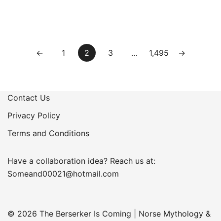
Posts
←
1
2
3
…
1,495
→
pagination
Contact Us
Privacy Policy
Terms and Conditions
Have a collaboration idea? Reach us at:
Someand00021@hotmail.com
© 2026 The Berserker Is Coming | Norse Mythology &