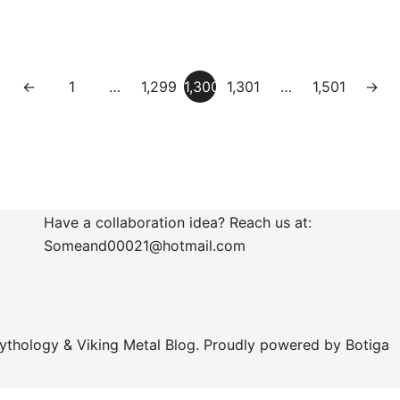
←
1
…
1,299
1,300
1,301
…
1,501
→
Have a collaboration idea? Reach us at:
Someand00021@hotmail.com
ythology & Viking Metal Blog. Proudly powered by
Botiga