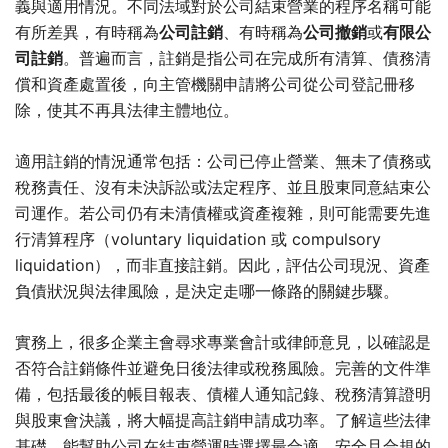
義與適用情況。不同法域對於公司結束營業的程序名稱可能
有所差異，有時稱為
公司註銷
、有時稱為
公司撤銷
或
有限公
司註銷
。普遍而言，註銷是指公司在完成所有清算、債務清
償和資產處置後，向主管機關申請將公司從公司登記冊移
除，使其不再具法律主體地位。
適用註銷的情況通常包括：公司已停止營業、無未了債務或
稅務責任、沒有未決訴訟或法定程序、並且股東同意結束公
司運作。若公司仍有未清債權或資產複雜，則可能需要先進
行清算程序（voluntary liquidation 或 compulsory
liquidation），而非直接註銷。因此，評估公司現況、資產
負債狀況與法律風險，是決定走哪一條路的關鍵步驟。
實務上，很多企業主會尋求專業會計或律師意見，以確認是
否符合註銷條件並避免日後法律或稅務風險。完善的文件準
備，包括最後的帳目報表、債權人通知記錄、稅務清算證明
與股東會決議，將大幅提高註銷申請成功率。了解這些法律
基礎，能幫助公司在結束營運時選擇最合適、安全且合規的