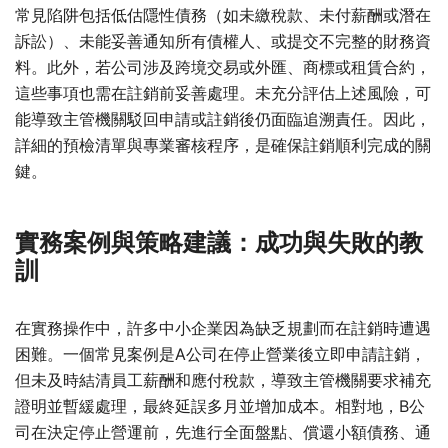
常見陷阱包括低估隱性債務（如未繳稅款、未付薪酬或潛在
訴訟）、未能妥善通知所有債權人、或提交不完整的財務資
料。此外，若公司涉及跨境交易或外匯、商標或租賃合約，
這些事項也需在註銷前妥善處理。未充分評估上述風險，可
能導致主管機關駁回申請或註銷後仍面臨追溯責任。因此，
詳細的預檢清單與專業審核程序，是確保註銷順利完成的關
鍵。
實務案例與策略建議：成功與失敗的教
訓
在實務操作中，許多中小企業因為缺乏規劃而在註銷時遭遇
困難。一個常見案例是A公司在停止營業後立即申請註銷，
但未及時結清員工薪酬和應付稅款，導致主管機關要求補充
證明並暫緩處理，最終延誤多月並增加成本。相對地，B公
司在決定停止營運前，先進行全面盤點、償還小額債務、通