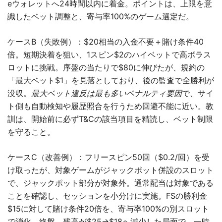
eウォレットへ24時間以内に着金。ポイントは、上限を意
識したベット調整と、寄与率100%のゲーム選定だ。
ケースB（失敗例）：$20相当の入金不要＋賭け条件40
倍。短期決着を狙い、1スピン$2のハイベットで高ボラス
ロットに挑戦。序盤の当たりで$80に伸びたが、規約の
「最大ベット$1」を見落としており、後の監査で全勝利が
没収。
最大ベット違反は最も多いペナルティ要因
で、サイ
ト側も自動検知や履歴照合を行うため回避不能に近い。教
訓は、開始前に必ずT&Cの該当項目を精読し、ベット制限
を守ること。
ケースC（改善例）：フリースピン50回（$0.2/回）を受
け取ったが、対象ゲームがジャックポット併設のスロット
で、ジャックポット部分が対象外。通常配当は対象である
ことを確認し、セッションを小分けに実施。FSの勝利金
$15に対して賭け条件20倍を、寄与率100%の別スロット
で消化。終盤、残高が$25→$18へ減少した局面で、一時