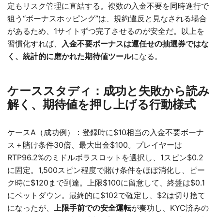
定もリスク管理に直結する。複数の入金不要を同時進行で
狙う“ボーナスホッピング”は、規約違反と見なされる場合
があるため、1サイトずつ完了させるのが安全だ。以上を
習慣化すれば、
入金不要ボーナスは運任せの抽選券ではな
く、統計的に磨かれた期待値ツール
になる。
ケーススタディ：成功と失敗から読み
解く、期待値を押し上げる行動様式
ケースA（成功例）：登録時に$10相当の入金不要ボーナ
ス＋賭け条件30倍、最大出金$100。プレイヤーは
RTP96.2%のミドルボラスロットを選択し、1スピン$0.2
に固定。1,500スピン程度で賭け条件をほぼ消化し、ピー
ク時に$120まで到達。上限$100に留意して、終盤は$0.1
にベットダウン。最終的に$102で確定し、$2は切り捨て
になったが、
上限手前での安全運転
が奏功し、KYC済みの