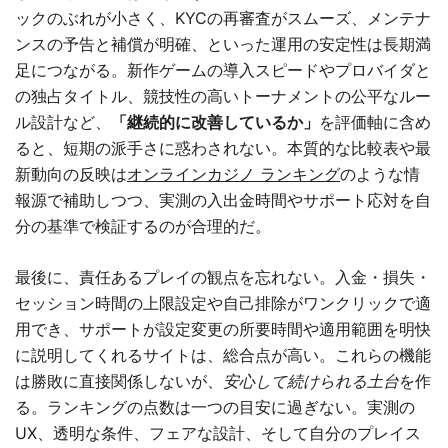
ックのぶれが小さく、KYCの再審査がスムーズ、メンテナ
ンスの予告と補償が明確、といった運用の安定性は長期満
足につながる。新作ゲームの導入スピードやプロバイダと
の独占タイトル、競技性の高いトーナメントの公平なルー
ル設計など、
「継続的に改善しているか」
を評価軸に含め
ると、短期の派手さに惑わされない。本質的な比較表や最
新動向の反映は
オンラインカジノ ランキング
のような情
報源で補助しつつ、実測の入出金時間やサポート応対を自
分の基準で検証するのが合理的だ。
最後に、責任あるプレイの観点を忘れない。入金・損失・
セッション時間の上限設定や自己排除がワンクリックで適
用でき、サポートが設定変更の所要時間や適用範囲を明快
に説明してくれるサイトは、総合点が高い。これらの機能
は勝敗に直接関係しないが、
安心して続けられる土台
を作
る。ランキングの点数は一つの目安に過ぎない。実測の
UX、透明な条件、フェアな設計、そして自分のプレイス