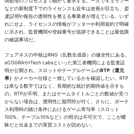
情処理のプロセスまで細かく要求する。一方でキュラソー
などの新制度下でのライセンスも近年は改善が目立ち、
監
査証明
や報告の透明性を整える事業者が増えている。いず
れにせよ、ライセンスの情報がフッターや利用規約で明確
に示され、監督機関や登録番号が追跡できることは最低限
の確認事項だ。
フェアネスの中核はRNG（乱数生成器）の健全性にある。
eCOGRAやiTech Labsといった第三者機関による監査証
明が公開され、スロットやテーブルゲームの
RTP（還元
率）
がメーカー仕様と一致しているかを確認したい。RTP
は単なる数字ではなく、長期的な統計的期待値を示すも
の。RTPが不明、またはゲームタイトルごとの数値が見つ
からない場合は、透明性に疑問符が付く。さらに、ボーナ
ス利用時の賭け条件におけるゲーム寄与率（スロット
100%、テーブル10%など）の明示は不可欠で、ここが曖
昧だと出金までの実質コストが読めない。