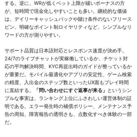
する。逆に、WRが低くベット上限が緩いボーナスの方
が、短時間で現金化しやすいことも多い。継続的な価値
は、デイリーキャッシュバックや賭け条件のないフリース
ピン、明確なポイント制ロイヤリティなど、シンプルなリ
ワードの方が測りやすい。
サポート品質は日本語対応とレスポンス速度が決め手。
24/7のライブチャットが実稼働しているか、チケット対
応の平均解決時間、KYC再提出時のガイドが整っているか
が重要だ。モバイル最適化やアプリの安定性、ゲーム検索
の精度、入出金のステップ数といったUX面もプレイ時間
に直結する。
「問い合わせにすぐ返事が来る」
というシン
プルな事実は、ランキング上位にふさわしい運営体制の証
明である。エラー発生時の補償ポリシー、メンテナンス予
告の周知、障害報告の透明さも、点数化すべき体験の一部
だ。