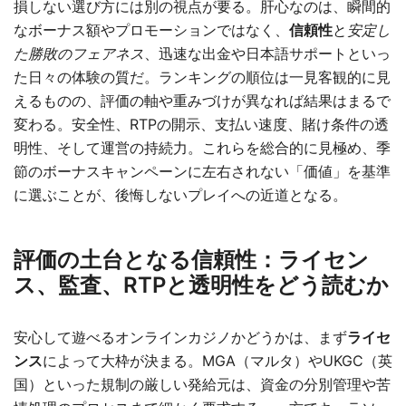
損しない選び方には別の視点が要る。肝心なのは、瞬間的
なボーナス額やプロモーションではなく、
信頼性
と
安定し
た勝敗のフェアネス
、迅速な出金や日本語サポートといっ
た日々の体験の質だ。ランキングの順位は一見客観的に見
えるものの、評価の軸や重みづけが異なれば結果はまるで
変わる。安全性、RTPの開示、支払い速度、賭け条件の透
明性、そして運営の持続力。これらを総合的に見極め、季
節のボーナスキャンペーンに左右されない「価値」を基準
に選ぶことが、後悔しないプレイへの近道となる。
評価の土台となる信頼性：ライセン
ス、監査、RTPと透明性をどう読むか
安心して遊べるオンラインカジノかどうかは、まず
ライセ
ンス
によって大枠が決まる。MGA（マルタ）やUKGC（英
国）といった規制の厳しい発給元は、資金の分別管理や苦