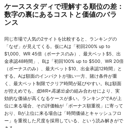
ケーススタディで理解する順位の差：
数字の裏にあるコストと価値のバラ
ンス
同じ市場で人気の2サイトを比較すると、ランキングの
「なぜ」が見えてくる。仮にAは「初回200% up to
$1,000、WR 45倍（ボーナスのみ）、最大ベット$5、出
金承認48時間」、Bは「初回100% up to $500、WR 20倍
（ボーナスのみ）、最大ベット$10、出金承認12時間」と
する。Aは額面のインパクトが強い一方、賭け条件が重
く、最大ベット制限でクリア時間が延びやすい。Bは額面
が控えめでも、
低WR×高速出金
の組み合わせにより、実
効的な価値が高くなるケースが多い。ランキングでAが上
位に来る場合、その評価軸が「ボーナス額重視」に寄って
おり、Bが上位に来る場合は「時間価値とキャッシュフロ
ー」を重視した尺度を採用している、という読み解きがで