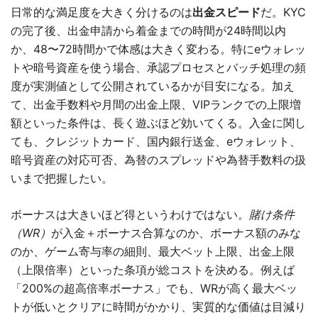
日常的な満足度を大きく分けるのは
出金スピード
だ。KYC
の完了後、出金申請から着金までの時間が24時間以内
か、48〜72時間かで体感は大きく変わる。特にeウォレッ
トや暗号資産を使う場合、承認プロセスとバッチ処理の頻
度が実測値として公開されているかが目安になる。加え
て、出金手数料や月間の出金上限、VIPランクでの上限増
額といった条件は、長く遊ぶほど効いてくる。入金に関し
ても、クレジットカード、国内銀行送金、eウォレット、
暗号資産の対応可否、為替のスプレッドや為替手数料の扱
いまで把握したい。
ボーナスは大きいほど得というわけではない。
賭け条件
（WR）
が入金＋ボーナス合算なのか、ボーナス額のみな
のか、ゲーム寄与率の細則、最大ベット上限、出金上限
（上限倍率）といった条項が総コストを決める。例えば
「200%の超高倍率ボーナス」でも、WRが高く最大ベッ
トが低いとクリアに時間がかかり、実質的な価値は目減り