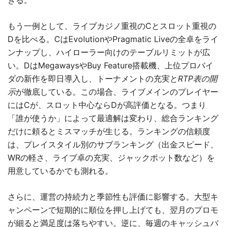
きる。
もう一例として、ライブカジノ重視のCとスロット重視の
Dを比べる。CはEvolutionやPragmatic Liveの全卓をライ
ンナップし、ハイローラー向けのテーブルリミットが広
い。DはMegawaysやBuy Feature搭載機、上位プロバイ
ダの新作を即日導入し、トーナメントの充実と
RTP表の開
示
が徹底している。この場合、ライブメインのプレイヤー
にはCが、スロット中心ならDが高評価となる。つまり
「誰が使うか」によって最適解は変わり、総合ランキング
だけに頼るとミスマッチが生じる。ランキングの信頼度
は、プレイスタイル別のサブランキング（出金スピード、
WRの軽さ、ライブ卓の充実、ジャックポット数など）を
用意しているかでも測れる。
さらに、運営の持続力と季節性も評価に影響する。大型キ
ャンペーンで短期的に順位を押し上げても、翌月のプロモ
が細ると満足度は落ちやすい。逆に、毎週のキャッシュバ