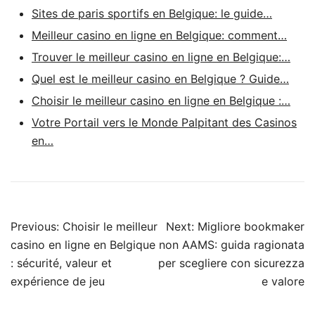
Sites de paris sportifs en Belgique: le guide…
Meilleur casino en ligne en Belgique: comment…
Trouver le meilleur casino en ligne en Belgique:…
Quel est le meilleur casino en Belgique ? Guide…
Choisir le meilleur casino en ligne en Belgique :…
Votre Portail vers le Monde Palpitant des Casinos
en…
Post
Previous:
Choisir le meilleur
Next:
Migliore bookmaker
navigation
casino en ligne en Belgique
non AAMS: guida ragionata
: sécurité, valeur et
per scegliere con sicurezza
expérience de jeu
e valore