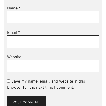
Name
*
Email
*
Website
Save my name, email, and website in this
browser for the next time I comment.