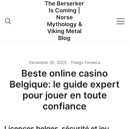
The Berserker
Skip
Is Coming |
to
Norse
content
Mythology &
Viking Metal
Blog
December 20, 2025
Thiago Fonseca
Beste online casino
Belgique: le guide expert
pour jouer en toute
confiance
Licences belges, sécurité et jeu