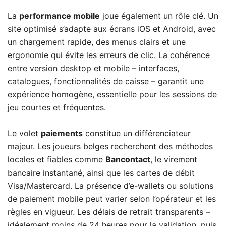
La
performance mobile
joue également un rôle clé. Un
site optimisé s’adapte aux écrans iOS et Android, avec
un chargement rapide, des menus clairs et une
ergonomie qui évite les erreurs de clic. La cohérence
entre version desktop et mobile – interfaces,
catalogues, fonctionnalités de caisse – garantit une
expérience homogène, essentielle pour les sessions de
jeu courtes et fréquentes.
Le volet
paiements
constitue un différenciateur
majeur. Les joueurs belges recherchent des méthodes
locales et fiables comme
Bancontact
, le virement
bancaire instantané, ainsi que les cartes de débit
Visa/Mastercard. La présence d’e-wallets ou solutions
de paiement mobile peut varier selon l’opérateur et les
règles en vigueur. Les délais de retrait transparents –
idéalement moins de 24 heures pour la validation, puis