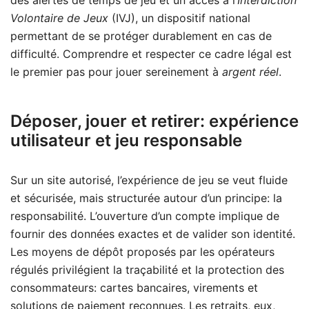
des alertes de temps de jeu et un accès à l’
Interdiction
Volontaire de Jeux
(IVJ), un dispositif national
permettant de se protéger durablement en cas de
difficulté. Comprendre et respecter ce cadre légal est
le premier pas pour jouer sereinement à
argent réel
.
Déposer, jouer et retirer: expérience
utilisateur et jeu responsable
Sur un site autorisé, l’expérience de jeu se veut fluide
et sécurisée, mais structurée autour d’un principe: la
responsabilité. L’ouverture d’un compte implique de
fournir des données exactes et de valider son identité.
Les moyens de dépôt proposés par les opérateurs
régulés privilégient la traçabilité et la protection des
consommateurs: cartes bancaires, virements et
solutions de paiement reconnues. Les retraits, eux,