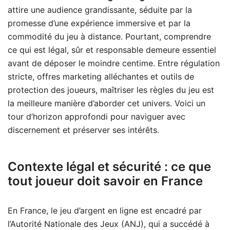
attire une audience grandissante, séduite par la
promesse d’une expérience immersive et par la
commodité du jeu à distance. Pourtant, comprendre
ce qui est légal, sûr et responsable demeure essentiel
avant de déposer le moindre centime. Entre régulation
stricte, offres marketing alléchantes et outils de
protection des joueurs, maîtriser les règles du jeu est
la meilleure manière d’aborder cet univers. Voici un
tour d’horizon approfondi pour naviguer avec
discernement et préserver ses intérêts.
Contexte légal et sécurité : ce que
tout joueur doit savoir en France
En France, le jeu d’argent en ligne est encadré par
l’Autorité Nationale des Jeux (ANJ), qui a succédé à