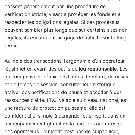
passent généralement par une procédure de
vérification stricte, visant à protéger les fonds et à
respecter les obligations légales. Si ces processus
peuvent sembler plus longs que sur certains sites non
régulés, ils constituent un gage de fiabilité sur le long
terme.
Au-delà des transactions, l’ergonomie d’un opérateur
légal met en avant des outils de
jeu responsable
. Les
joueurs peuvent définir des limites de dépôt, de mises
et de temps de session, consulter leur historique,
activer des notifications de pause et accéder à des
ressources d’aide. L’IVJ, valable au niveau national, est
une mesure de protection puissante: elle est
confidentielle, simple à demander et s’inscrit dans un
accompagnement global de la part des autorités et
des opérateurs. L’objectif n’est pas de culpabiliser,