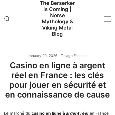
The Berserker
Skip
Is Coming |
to
Norse
content
Mythology &
Viking Metal
Blog
January 20, 2026
Thiago Fonseca
Casino en ligne à argent
réel en France : les clés
pour jouer en sécurité et
en connaissance de cause
Le marché du
casino en ligne à
argent réel
en France