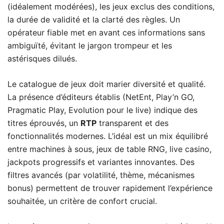
(idéalement modérées), les jeux exclus des conditions,
la durée de validité et la clarté des règles. Un
opérateur fiable met en avant ces informations sans
ambiguïté, évitant le jargon trompeur et les
astérisques dilués.
Le catalogue de jeux doit marier diversité et qualité.
La présence d’éditeurs établis (NetEnt, Play’n GO,
Pragmatic Play, Evolution pour le live) indique des
titres éprouvés, un
RTP
transparent et des
fonctionnalités modernes. L’idéal est un mix équilibré
entre machines à sous, jeux de table RNG, live casino,
jackpots progressifs et variantes innovantes. Des
filtres avancés (par volatilité, thème, mécanismes
bonus) permettent de trouver rapidement l’expérience
souhaitée, un critère de confort crucial.