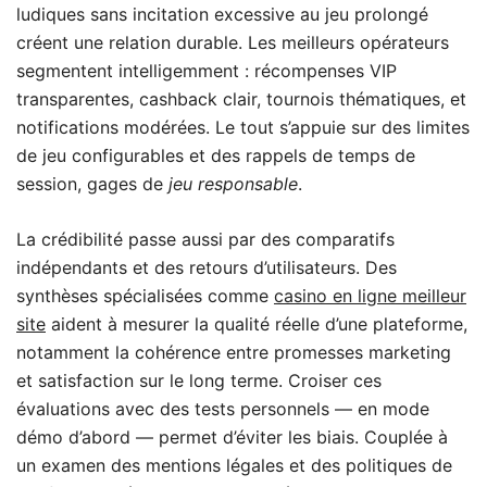
ludiques sans incitation excessive au jeu prolongé
créent une relation durable. Les meilleurs opérateurs
segmentent intelligemment : récompenses VIP
transparentes, cashback clair, tournois thématiques, et
notifications modérées. Le tout s’appuie sur des limites
de jeu configurables et des rappels de temps de
session, gages de
jeu responsable
.
La crédibilité passe aussi par des comparatifs
indépendants et des retours d’utilisateurs. Des
synthèses spécialisées comme
casino en ligne meilleur
site
aident à mesurer la qualité réelle d’une plateforme,
notamment la cohérence entre promesses marketing
et satisfaction sur le long terme. Croiser ces
évaluations avec des tests personnels — en mode
démo d’abord — permet d’éviter les biais. Couplée à
un examen des mentions légales et des politiques de