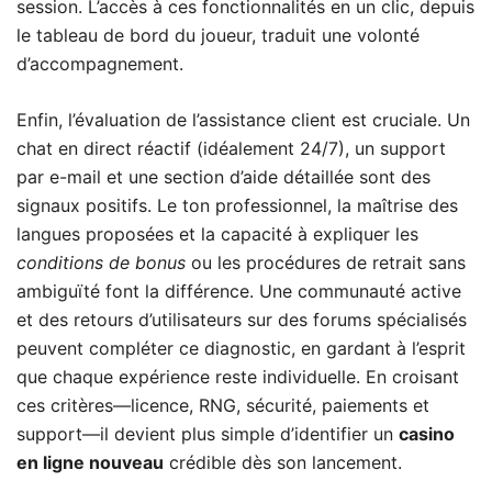
session. L’accès à ces fonctionnalités en un clic, depuis
le tableau de bord du joueur, traduit une volonté
d’accompagnement.
Enfin, l’évaluation de l’assistance client est cruciale. Un
chat en direct réactif (idéalement 24/7), un support
par e-mail et une section d’aide détaillée sont des
signaux positifs. Le ton professionnel, la maîtrise des
langues proposées et la capacité à expliquer les
conditions de bonus
ou les procédures de retrait sans
ambiguïté font la différence. Une communauté active
et des retours d’utilisateurs sur des forums spécialisés
peuvent compléter ce diagnostic, en gardant à l’esprit
que chaque expérience reste individuelle. En croisant
ces critères—licence, RNG, sécurité, paiements et
support—il devient plus simple d’identifier un
casino
en ligne nouveau
crédible dès son lancement.