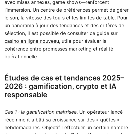
avec mises annexes, game shows—renforcent
l’immersion. Un centre de préférences permet de gérer
le son, la vitesse des tours et les limites de table. Pour
un panorama à jour des tendances et des critères de
sélection, il est possible de consulter ce guide sur
casino en ligne nouveau
, utile pour évaluer la
cohérence entre promesses marketing et réalité
opérationnelle.
Études de cas et tendances 2025–
2026 : gamification, crypto et IA
responsable
Cas 1 : la gamification maîtrisée
. Un opérateur lancé
récemment a bâti sa croissance sur des « quêtes »
hebdomadaires. Objectif : effectuer un certain nombre