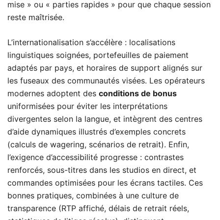
mise » ou « parties rapides » pour que chaque session
reste maîtrisée.
L’internationalisation s’accélère : localisations
linguistiques soignées, portefeuilles de paiement
adaptés par pays, et horaires de support alignés sur
les fuseaux des communautés visées. Les opérateurs
modernes adoptent des
conditions de bonus
uniformisées pour éviter les interprétations
divergentes selon la langue, et intègrent des centres
d’aide dynamiques illustrés d’exemples concrets
(calculs de wagering, scénarios de retrait). Enfin,
l’exigence d’accessibilité progresse : contrastes
renforcés, sous-titres dans les studios en direct, et
commandes optimisées pour les écrans tactiles. Ces
bonnes pratiques, combinées à une culture de
transparence (RTP affiché, délais de retrait réels,