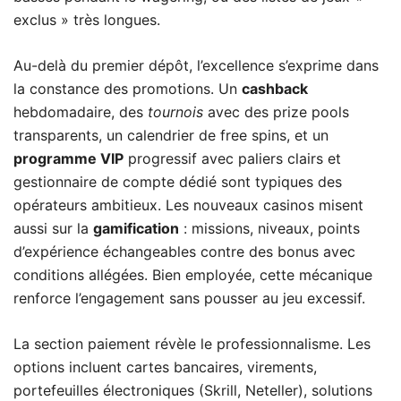
exclus » très longues.
Au-delà du premier dépôt, l’excellence s’exprime dans
la constance des promotions. Un
cashback
hebdomadaire, des
tournois
avec des prize pools
transparents, un calendrier de free spins, et un
programme VIP
progressif avec paliers clairs et
gestionnaire de compte dédié sont typiques des
opérateurs ambitieux. Les nouveaux casinos misent
aussi sur la
gamification
: missions, niveaux, points
d’expérience échangeables contre des bonus avec
conditions allégées. Bien employée, cette mécanique
renforce l’engagement sans pousser au jeu excessif.
La section paiement révèle le professionnalisme. Les
options incluent cartes bancaires, virements,
portefeuilles électroniques (Skrill, Neteller), solutions