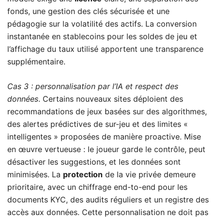
fonds, une gestion des clés sécurisée et une
pédagogie sur la volatilité des actifs. La conversion
instantanée en stablecoins pour les soldes de jeu et
l’affichage du taux utilisé apportent une transparence
supplémentaire.
Cas 3 : personnalisation par l’IA et respect des
données
. Certains nouveaux sites déploient des
recommandations de jeux basées sur des algorithmes,
des alertes prédictives de sur-jeu et des limites «
intelligentes » proposées de manière proactive. Mise
en œuvre vertueuse : le joueur garde le contrôle, peut
désactiver les suggestions, et les données sont
minimisées. La
protection
de la vie privée demeure
prioritaire, avec un chiffrage end-to-end pour les
documents KYC, des audits réguliers et un registre des
accès aux données. Cette personnalisation ne doit pas