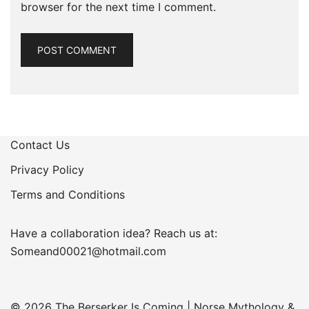
browser for the next time I comment.
Contact Us
Privacy Policy
Terms and Conditions
Have a collaboration idea? Reach us at:
Someand00021@hotmail.com
© 2026 The Berserker Is Coming | Norse Mythology &