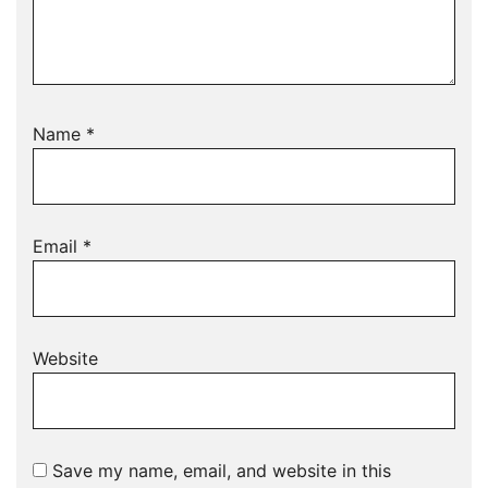
Name
*
Email
*
Website
Save my name, email, and website in this