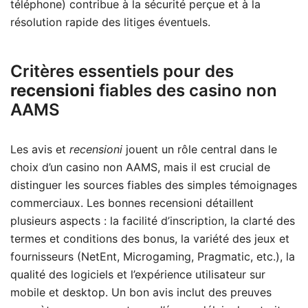
téléphone) contribue à la sécurité perçue et à la
résolution rapide des litiges éventuels.
Critères essentiels pour des
recensioni
fiables des casino non
AAMS
Les avis et
recensioni
jouent un rôle central dans le
choix d’un casino non AAMS, mais il est crucial de
distinguer les sources fiables des simples témoignages
commerciaux. Les bonnes recensioni détaillent
plusieurs aspects : la facilité d’inscription, la clarté des
termes et conditions des bonus, la variété des jeux et
fournisseurs (NetEnt, Microgaming, Pragmatic, etc.), la
qualité des logiciels et l’expérience utilisateur sur
mobile et desktop. Un bon avis inclut des preuves