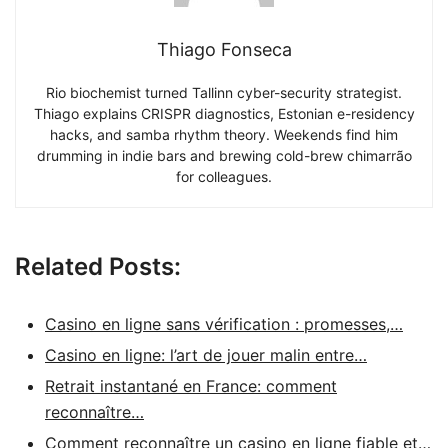
Thiago Fonseca
Rio biochemist turned Tallinn cyber-security strategist.
Thiago explains CRISPR diagnostics, Estonian e-residency
hacks, and samba rhythm theory. Weekends find him
drumming in indie bars and brewing cold-brew chimarrão
for colleagues.
Related Posts:
Casino en ligne sans vérification : promesses,…
Casino en ligne: l’art de jouer malin entre…
Retrait instantané en France: comment
reconnaître…
Comment reconnaître un casino en ligne fiable et…