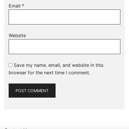
Email
*
Website
Save my name, email, and website in this
browser for the next time I comment.