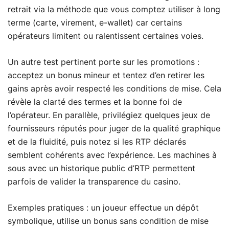
retrait via la méthode que vous comptez utiliser à long
terme (carte, virement, e-wallet) car certains
opérateurs limitent ou ralentissent certaines voies.
Un autre test pertinent porte sur les promotions :
acceptez un bonus mineur et tentez d’en retirer les
gains après avoir respecté les conditions de mise. Cela
révèle la clarté des termes et la bonne foi de
l’opérateur. En parallèle, privilégiez quelques jeux de
fournisseurs réputés pour juger de la qualité graphique
et de la fluidité, puis notez si les RTP déclarés
semblent cohérents avec l’expérience. Les machines à
sous avec un historique public d’RTP permettent
parfois de valider la transparence du casino.
Exemples pratiques : un joueur effectue un dépôt
symbolique, utilise un bonus sans condition de mise