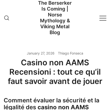
The Berserker
Skip
Is Coming |
to
Norse
content
Mythology &
Viking Metal
Blog
January 27, 2026
Thiago Fonseca
Casino non AAMS
Recensioni : tout ce qu’il
faut savoir avant de jouer
Comment évaluer la sécurité et la
légalité des
casino non AAMS