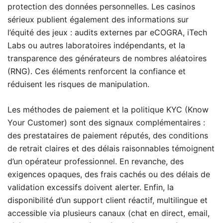
protection des données personnelles. Les casinos
sérieux publient également des informations sur
l’équité des jeux : audits externes par eCOGRA, iTech
Labs ou autres laboratoires indépendants, et la
transparence des générateurs de nombres aléatoires
(RNG). Ces éléments renforcent la confiance et
réduisent les risques de manipulation.
Les méthodes de paiement et la politique KYC (Know
Your Customer) sont des signaux complémentaires :
des prestataires de paiement réputés, des conditions
de retrait claires et des délais raisonnables témoignent
d’un opérateur professionnel. En revanche, des
exigences opaques, des frais cachés ou des délais de
validation excessifs doivent alerter. Enfin, la
disponibilité d’un support client réactif, multilingue et
accessible via plusieurs canaux (chat en direct, email,