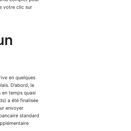
e votre clic sur
un
rrive en quelques
ais. D’abord, le
s en temps quasi
s) a été finalisée
pour envoyer
 bancaire standard
upplémentaire