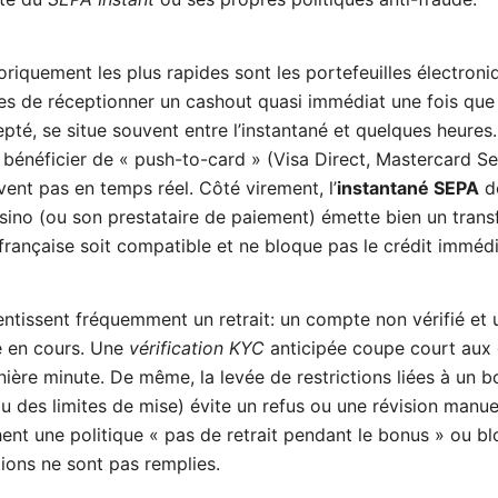
riquement les plus rapides sont les portefeuilles électron
les de réceptionner un cashout quasi immédiat une fois que le
epté, se situe souvent entre l’instantané et quelques heures
bénéficier de « push-to-card » (Visa Direct, Mastercard Se
vent pas en temps réel. Côté virement, l’
instantané SEPA
d
asino (ou son prestataire de paiement) émette bien un transf
rançaise soit compatible et ne bloque pas le crédit immédi
ntissent fréquemment un retrait: un compte non vérifié et
e en cours. Une
vérification KYC
anticipée coupe court au
ère minute. De même, la levée de restrictions liées à un 
 des limites de mise) évite un refus ou une révision manuel
chent une politique « pas de retrait pendant le bonus » ou b
tions ne sont pas remplies.