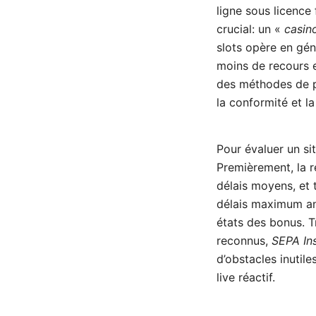
ligne sous licence 
crucial: un «
casin
slots opère en gén
moins de recours e
des méthodes de pa
la conformité et la
Pour évaluer un si
Premièrement, la r
délais moyens, et 
délais maximum ann
états des bonus. T
reconnus,
SEPA In
d’obstacles inutil
live réactif.