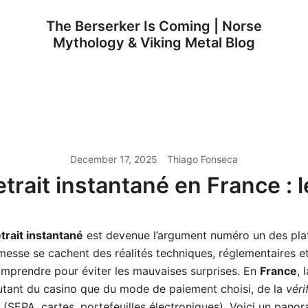
The Berserker Is Coming | Norse
Mythology & Viking Metal Blog
December 17, 2025
Thiago Fonseca
etrait instantané en France :
etrait instantané
est devenue l’argument numéro un des pla
messe se cachent des réalités techniques, réglementaires et
omprendre pour éviter les mauvaises surprises. En
France
, 
tant du casino que du mode de paiement choisi, de la
véri
s (SEPA, cartes, portefeuilles électroniques). Voici un pan