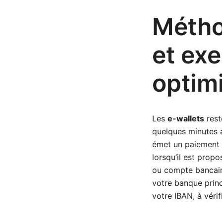
Métho
et ex
optimi
Les
e-wallets
rest
quelques minutes ap
émet un paiement d
lorsqu’il est propo
ou compte bancaire
votre banque princi
votre IBAN, à vérif