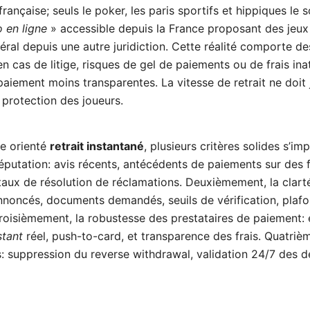
française; seuls le poker, les paris sportifs et hippiques le 
o en ligne
» accessible depuis la France proposant des jeux
éral depuis une autre juridiction. Cette réalité comporte de
n cas de litige, risques de gel de paiements ou de frais ina
iement moins transparentes. La vitesse de retrait ne doit 
 protection des joueurs.
te orienté
retrait instantané
, plusieurs critères solides s’im
éputation: avis récents, antécédents de paiements sur des 
taux de résolution de réclamations. Deuxièmement, la clarté
oncés, documents demandés, seuils de vérification, plafon
roisièmement, la robustesse des prestataires de paiement: 
stant
réel, push-to-card, et transparence des frais. Quatriè
es: suppression du reverse withdrawal, validation 24/7 des