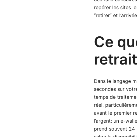
repérer les sites l
“retirer” et l’arriv
Ce que
retrai
Dans le langage m
secondes sur votre
temps de traitemen
réel, particulière
avant le premier re
l’argent: un e-wal
prend souvent 24 à
selon la disponibil