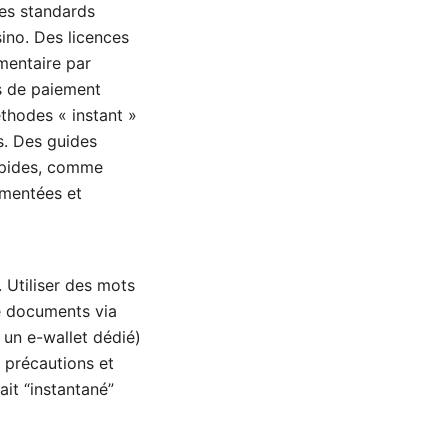
des standards
sino. Des licences
mentaire par
ns de paiement
éthodes « instant »
es. Des guides
rapides, comme
umentées et
e. Utiliser des mots
de documents via
un e-wallet dédié)
 précautions et
it “instantané”