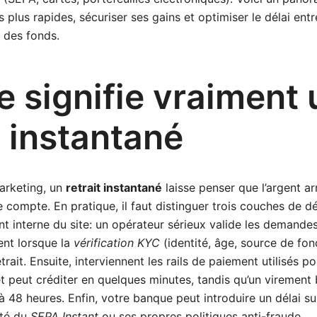
es plus rapides, sécuriser ses gains et optimiser le délai entr
ée des fonds.
 signifie vraiment 
t instantané
arketing, un
retrait instantané
laisse penser que l’argent a
 compte. En pratique, il faut distinguer trois couches de dél
t interne du site: un opérateur sérieux valide les demande
ment lorsque la
vérification KYC
(identité, âge, source de fond
trait. Ensuite, interviennent les rails de paiement utilisés 
let peut créditer en quelques minutes, tandis qu’un virement
 48 heures. Enfin, votre banque peut introduire un délai s
ité du
SEPA Instant
ou ses propres politiques anti-fraude.