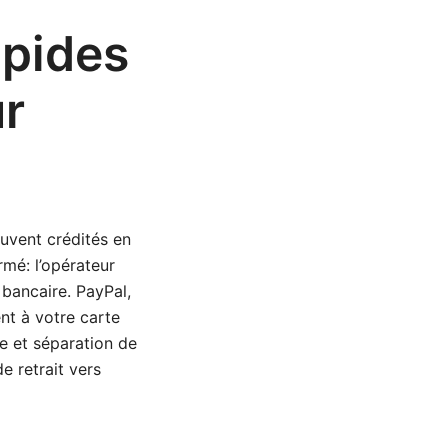
apides
ur
souvent crédités en
rmé: l’opérateur
 bancaire. PayPal,
ent à votre carte
e et séparation de
e retrait vers