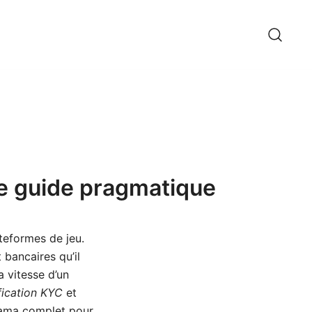
 le guide pragmatique
teformes de jeu.
 bancaires qu’il
la vitesse d’un
fication KYC
et
orama complet pour