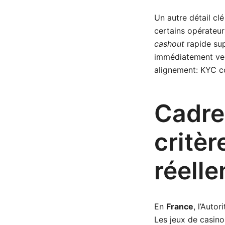
Un autre détail cl
certains opérateur
cashout
rapide sup
immédiatement vers
alignement: KYC co
Cadre 
critèr
réell
En
France
, l’Auto
Les jeux de casino