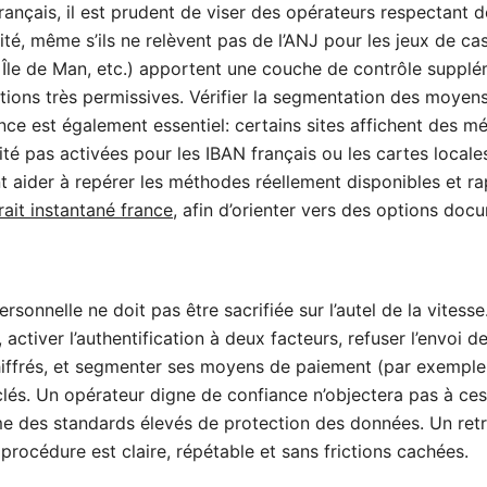
rançais, il est prudent de viser des opérateurs respectant 
té, même s’ils ne relèvent pas de l’ANJ pour les jeux de ca
 Île de Man, etc.) apportent une couche de contrôle supplé
ctions très permissives. Vérifier la segmentation des moye
nce est également essentiel: certains sites affichent des m
lité pas activées pour les IBAN français ou les cartes local
t aider à repérer les méthodes réellement disponibles et 
rait instantané france
, afin d’orienter vers des options doc
personnelle ne doit pas être sacrifiée sur l’autel de la vitess
 activer l’authentification à deux facteurs, refuser l’envoi 
iffrés, et segmenter ses moyens de paiement (par exemple 
clés. Un opérateur digne de confiance n’objectera pas à ces
 des standards élevés de protection des données. Un retra
 procédure est claire, répétable et sans frictions cachées.