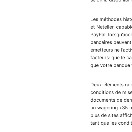
Les méthodes histo
et Neteller, capab
PayPal, lorsqu’acc
bancaires peuvent 
émetteurs ne l’acti
facteurs: que le c
que votre banque f
Deux éléments rale
conditions de mis
documents de derni
un wagering x35 ou
plus de sites affi
tant que les condi