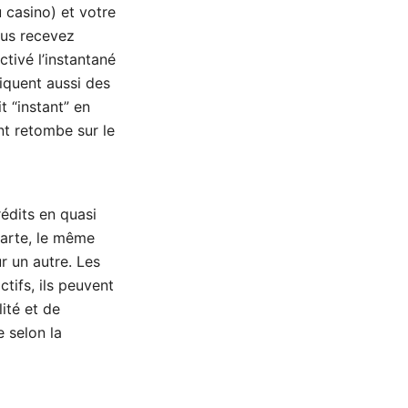
u casino) et votre
ous recevez
ctivé l’instantané
iquent aussi des
t “instant” en
nt retombe sur le
édits en quasi
carte, le même
r un autre. Les
tifs, ils peuvent
ité et de
e selon la