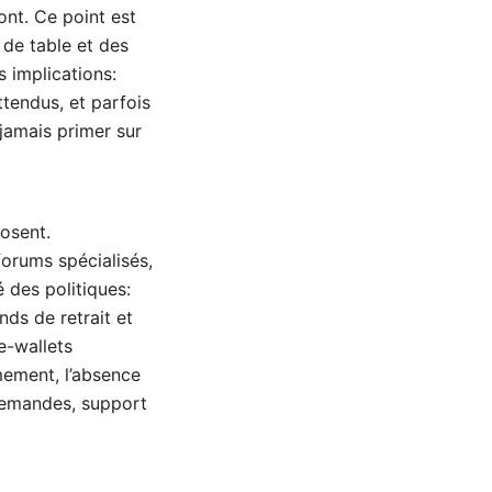
sont. Ce point est
 de table et des
s implications:
ttendus, et parfois
jamais primer sur
posent.
forums spécialisés,
 des politiques:
ds de retrait et
e-wallets
mement, l’absence
 demandes, support