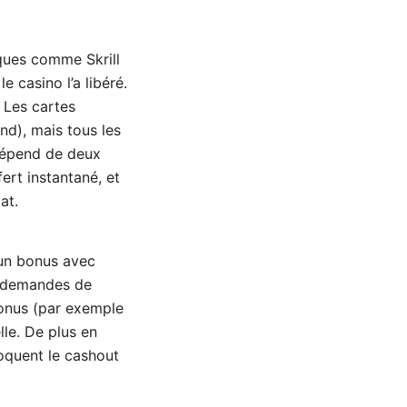
iques comme Skrill
 casino l’a libéré.
. Les cartes
nd), mais tous les
épend de deux
ert instantané, et
at.
 un bonus avec
x demandes de
bonus (par exemple
le. De plus en
loquent le cashout