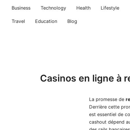
Skip
Business
Technology
Health
Lifestyle
to
content
Travel
Education
Blog
Casinos en ligne à r
La promesse de
r
Derrière cette pro
est essentiel de c
cashout dépend au
des rails bancaire