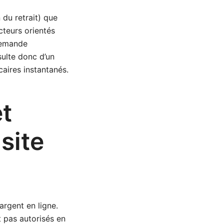
 du retrait) que
cteurs orientés
 demande
sulte donc d’un
aires instantanés.
et
 site
argent en ligne.
t pas autorisés en