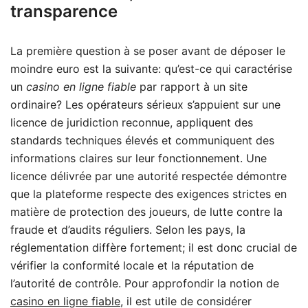
transparence
La première question à se poser avant de déposer le
moindre euro est la suivante: qu’est-ce qui caractérise
un
casino en ligne fiable
par rapport à un site
ordinaire? Les opérateurs sérieux s’appuient sur une
licence de juridiction reconnue, appliquent des
standards techniques élevés et communiquent des
informations claires sur leur fonctionnement. Une
licence délivrée par une autorité respectée démontre
que la plateforme respecte des exigences strictes en
matière de protection des joueurs, de lutte contre la
fraude et d’audits réguliers. Selon les pays, la
réglementation diffère fortement; il est donc crucial de
vérifier la conformité locale et la réputation de
l’autorité de contrôle. Pour approfondir la notion de
casino en ligne fiable
, il est utile de considérer