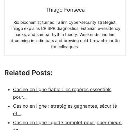
Thiago Fonseca
Rio biochemist turned Tallinn cyber-security strategist.
Thiago explains CRISPR diagnostics, Estonian e-residency
hacks, and samba rhythm theory. Weekends find him
drumming in indie bars and brewing cold-brew chimarrão
for colleagues.
Related Posts:
Casino en ligne fiable : les repères essentiels
pour…
Casino en ligne : stratégies gagnantes, sécurité
et…
Casino en ligne : guide complet pour jouer mieux,