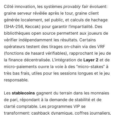
Côté innovation, les systèmes
provably fair
évoluent:
graine serveur révélée après le tour, graine client
générée localement, sel public, et calculs de hachage
(SHA-256, Keccak) pour garantir l’impartialité. Des
bibliothèques open source permettent aux joueurs de
vérifier indépendamment les résultats. Certains
opérateurs testent des tirages on-chain via des VRF
(fonctions de hasard vérifiables), rapprochant le jeu de
la finance décentralisée. L’intégration de
Layer 2
et de
micro-paiements ouvre la voie à des “micro-stakes” à
très bas frais, utiles pour les sessions longues et le jeu
responsable.
Les
stablecoins
gagnent du terrain dans les monnaies
de pari, répondant à la demande de stabilité et de
clarté comptable. Les programmes VIP se
transforment: cashback dynamique, coffres journaliers,