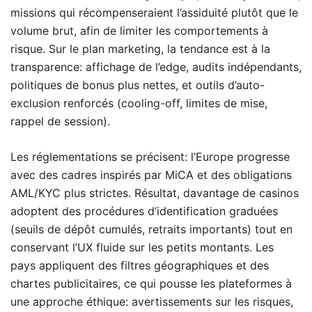
missions qui récompenseraient l’assiduité plutôt que le
volume brut, afin de limiter les comportements à
risque. Sur le plan marketing, la tendance est à la
transparence: affichage de l’edge, audits indépendants,
politiques de bonus plus nettes, et outils d’auto-
exclusion renforcés (cooling-off, limites de mise,
rappel de session).
Les réglementations se précisent: l’Europe progresse
avec des cadres inspirés par MiCA et des obligations
AML/KYC plus strictes. Résultat, davantage de casinos
adoptent des procédures d’identification graduées
(seuils de dépôt cumulés, retraits importants) tout en
conservant l’UX fluide sur les petits montants. Les
pays appliquent des filtres géographiques et des
chartes publicitaires, ce qui pousse les plateformes à
une approche éthique: avertissements sur les risques,