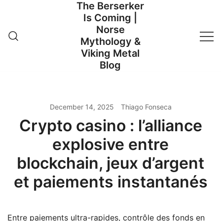
The Berserker
Skip
Is Coming |
to
Norse
content
Mythology &
Viking Metal
Blog
December 14, 2025
Thiago Fonseca
Crypto casino : l’alliance
explosive entre
blockchain, jeux d’argent
et paiements instantanés
Entre paiements ultra-rapides, contrôle des fonds en