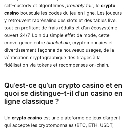
self-custody et algorithmes
provably fair
, le
crypto
casino
bouscule les codes du jeu en ligne. Les joueurs
y retrouvent l’adrénaline des slots et des tables live,
tout en profitant de frais réduits et d’un écosystème
ouvert 24/7. Loin du simple effet de mode, cette
convergence entre
blockchain
, cryptomonnaies et
divertissement façonne de nouveaux usages, de la
vérification cryptographique des tirages à la
fidélisation via tokens et récompenses on-chain.
Qu’est-ce qu’un crypto casino et en
quoi se distingue-t-il d’un casino en
ligne classique ?
Un
crypto casino
est une plateforme de jeux d’argent
qui accepte les cryptomonnaies (BTC, ETH, USDT,