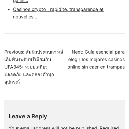
gains…
Casinos crypto : rapidité, transparence et
nouvelles…
Post
Previous:
สัมผัสประสบการณ์
Next:
Guía esencial para
navigation
เดิมพันระดับพรีเมียมกับ
elegir los mejores casinos
UFA345: ระบบเสถียร
online sin caer en trampas
ปลอดภัย และคล่องตัวทุก
อุปกรณ์
Leave a Reply
Your email address will not be published.
Required