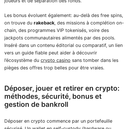
joueurs et de séparation des fonds.
Les bonus évoluent également: au-delà des free spins,
on trouve du
rakeback
, des missions à complétion on-
chain, des programmes VIP tokenisés, voire des
jackpots communautaires alimentés par des pools.
Inséré dans un contenu éditorial ou comparatif, un lien
vers un guide fiable peut aider à découvrir
l’écosystème du
crypto casino
sans tomber dans les
pièges des offres trop belles pour être vraies.
Déposer, jouer et retirer en crypto:
méthodes, sécurité, bonus et
gestion de bankroll
Déposer en crypto commence par un portefeuille
sécurisé. Un wallet en self-custody (hardware ou