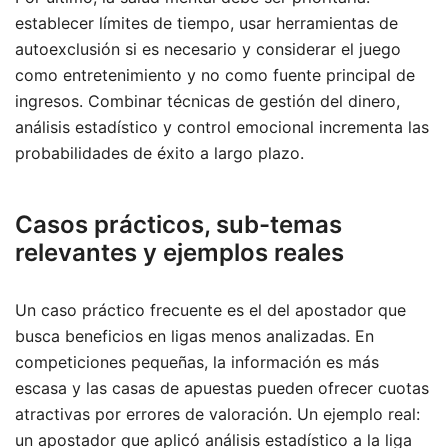
establecer límites de tiempo, usar herramientas de
autoexclusión si es necesario y considerar el juego
como entretenimiento y no como fuente principal de
ingresos. Combinar técnicas de gestión del dinero,
análisis estadístico y control emocional incrementa las
probabilidades de éxito a largo plazo.
Casos prácticos, sub-temas
relevantes y ejemplos reales
Un caso práctico frecuente es el del apostador que
busca beneficios en ligas menos analizadas. En
competiciones pequeñas, la información es más
escasa y las casas de apuestas pueden ofrecer cuotas
atractivas por errores de valoración. Un ejemplo real:
un apostador que aplicó análisis estadístico a la liga