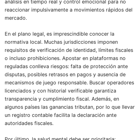
análisis en tiempo real y control emocional para no
reaccionar impulsivamente a movimientos rápidos del
mercado.
En el plano legal, es imprescindible conocer la
normativa local. Muchas jurisdicciones imponen
requisitos de verificación de identidad, límites fiscales
o incluso prohibiciones. Apostar en plataformas no
reguladas conlleva riesgos: falta de protección ante
disputas, posibles retrasos en pagos y ausencia de
mecanismos de juego responsable. Buscar operadores
licenciados y con historial verificable garantiza
transparencia y cumplimiento fiscal. Además, en
algunos países las ganancias tributan, por lo que llevar
un registro contable facilita la declaración ante
autoridades fiscales.
Por último, la salud mental debe ser prioritaria: