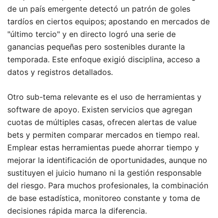
de un país emergente detectó un patrón de goles
tardíos en ciertos equipos; apostando en mercados de
"último tercio" y en directo logró una serie de
ganancias pequeñas pero sostenibles durante la
temporada. Este enfoque exigió disciplina, acceso a
datos y registros detallados.
Otro sub-tema relevante es el uso de herramientas y
software de apoyo. Existen servicios que agregan
cuotas de múltiples casas, ofrecen alertas de value
bets y permiten comparar mercados en tiempo real.
Emplear estas herramientas puede ahorrar tiempo y
mejorar la identificación de oportunidades, aunque no
sustituyen el juicio humano ni la gestión responsable
del riesgo. Para muchos profesionales, la combinación
de base estadística, monitoreo constante y toma de
decisiones rápida marca la diferencia.