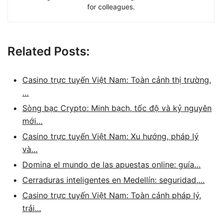
for colleagues.
Related Posts:
Casino trực tuyến Việt Nam: Toàn cảnh thị trường,
…
Sòng bạc Crypto: Minh bạch, tốc độ và kỷ nguyên
mới…
Casino trực tuyến Việt Nam: Xu hướng, pháp lý
và…
Domina el mundo de las apuestas online: guía…
Cerraduras inteligentes en Medellín: seguridad,…
Casino trực tuyến Việt Nam: Toàn cảnh pháp lý,
trải…