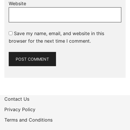
Website
Save my name, email, and website in this
browser for the next time I comment.
Contact Us
Privacy Policy
Terms and Conditions