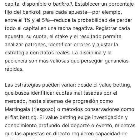
capital disponible o
bankroll
. Establecer un porcentaje
fijo del bankroll para cada apuesta—por ejemplo,
entre el 1% y el 5%—reduce la probabilidad de perder
todo el capital en una racha negativa. Registrar cada
apuesta, su cuota, el stake y el resultado permite
analizar patrones, identificar errores y ajustar la
estrategia con datos reales. La disciplina y la
paciencia son más valiosas que perseguir ganancias
rápidas.
Las estrategias pueden variar: desde el value betting,
que busca identificar cuotas mal tasadas por el
mercado, hasta sistemas de progresión como
Martingala (riesgoso) o métodos conservadores como
el flat betting. El value betting exige investigación y
conocimiento profundo del deporte o evento, mientras
que las apuestas en directo requieren capacidad de