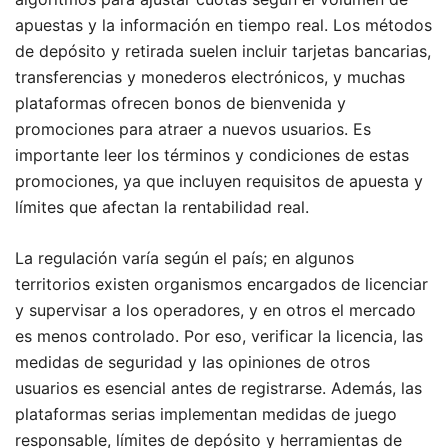
apuestas y la información en tiempo real. Los métodos
de depósito y retirada suelen incluir tarjetas bancarias,
transferencias y monederos electrónicos, y muchas
plataformas ofrecen bonos de bienvenida y
promociones para atraer a nuevos usuarios. Es
importante leer los términos y condiciones de estas
promociones, ya que incluyen requisitos de apuesta y
límites que afectan la rentabilidad real.
La regulación varía según el país; en algunos
territorios existen organismos encargados de licenciar
y supervisar a los operadores, y en otros el mercado
es menos controlado. Por eso, verificar la licencia, las
medidas de seguridad y las opiniones de otros
usuarios es esencial antes de registrarse. Además, las
plataformas serias implementan medidas de juego
responsable, límites de depósito y herramientas de