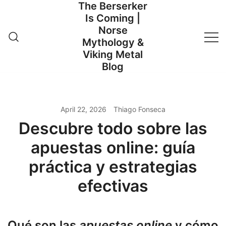
The Berserker
Skip
Is Coming |
to
Norse
content
Mythology &
Viking Metal
Blog
April 22, 2026
Thiago Fonseca
Descubre todo sobre las
apuestas online: guía
práctica y estrategias
efectivas
Qué son las
apuestas online
y cómo