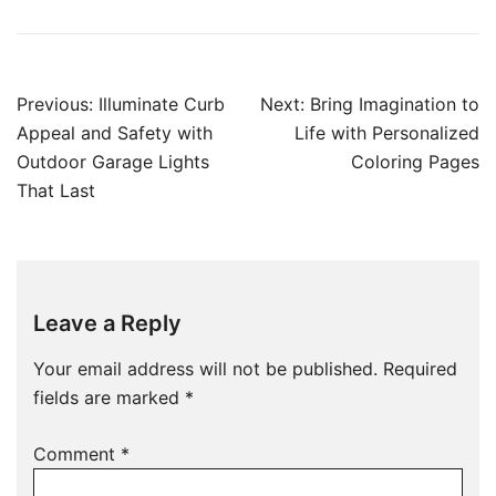
Post
Previous:
Illuminate Curb
Next:
Bring Imagination to
navigation
Appeal and Safety with
Life with Personalized
Outdoor Garage Lights
Coloring Pages
That Last
Leave a Reply
Your email address will not be published.
Required
fields are marked
*
Comment
*