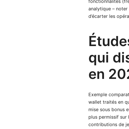
fonctionnalités (fr
analytique – noter 
d’écarter les opér
Étude
qui di
en 20
Exemple comparatif.
wallet traités en 
mise sous bonus et
plus permissif sur 
contributions de j