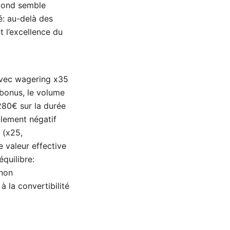
econd semble
é: au-delà des
t l’excellence du
avec wagering x35
 bonus, le volume
280€ sur la durée
llement négatif
 (x25,
e valeur effective
équilibre:
 non
à la convertibilité