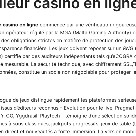
lleur casino en lign
r casino en ligne
commence par une vérification rigoureus
Un opérateur régulé par la MGA (Malta Gaming Authority) o
 des obligations strictes en matière de protection des joueu
ansparence financière. Les jeux doivent reposer sur un
RNG
(
) certifié par des auditeurs indépendants tels qu’eCOGRA o
té mesurable. La sécurité technique, avec chiffrement SSL
nnées, constitue un socle non négociable pour protéger le
logue de jeux distingue rapidement les plateformes sérieuse
 issus d’éditeurs reconnus – Evolution pour le live, Pragmat
y’n GO, Yggdrasil, Playtech – témoigne d’une sélection solide
es à sous classiques, jackpots progressifs, jeux de table (b
n direct et nouveautés à forte immersion. La version mobile