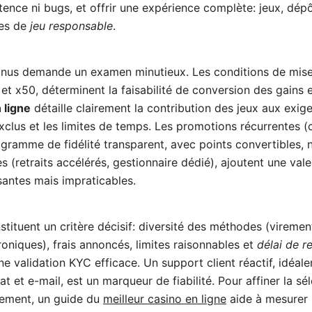
ence ni bugs, et offrir une expérience complète: jeux, dépôt
res de
jeu responsable
.
onus demande un examen minutieux. Les conditions de mise
et x50, déterminent la faisabilité de conversion des gains e
 ligne
détaille clairement la contribution des jeux aux exig
exclus et les limites de temps. Les promotions récurrentes (
ogramme de fidélité transparent, avec points convertibles, 
 (retraits accélérés, gestionnaire dédié), ajoutent une vale
santes mais impraticables.
tituent un critère décisif: diversité des méthodes (virement
roniques), frais annoncés, limites raisonnables et
délai de re
e validation KYC efficace. Un support client réactif, idéal
hat et e-mail, est un marqueur de fiabilité. Pour affiner la sé
ement, un guide du
meilleur casino en ligne
aide à mesurer l