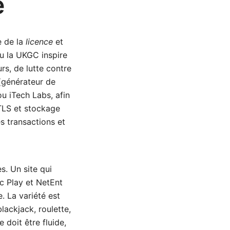
e
e de la
licence
et
u la UKGC inspire
rs, de lutte contre
générateur de
u iTech Labs, afin
/TLS et stockage
s transactions et
s. Un site qui
ic Play et NetEnt
. La variété est
lackjack, roulette,
 doit être fluide,