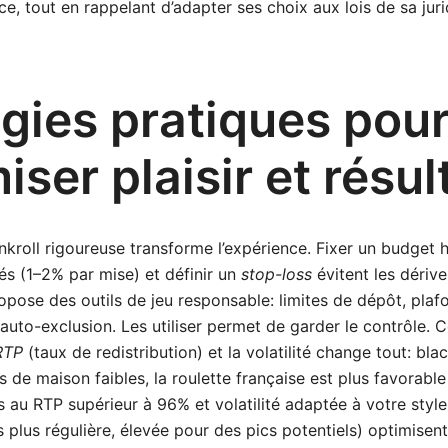
e, tout en rappelant d’adapter ses choix aux lois de sa juri
égies pratiques pou
ser plaisir et résul
kroll rigoureuse transforme l’expérience. Fixer un budget
tés (1–2% par mise) et définir un
stop-loss
évitent les dériv
pose des outils de jeu responsable: limites de dépôt, plaf
 auto-exclusion. Les utiliser permet de garder le contrôle. 
RTP
(taux de redistribution) et la volatilité change tout: bl
 de maison faibles, la roulette française est plus favorable
ts au RTP supérieur à 96% et volatilité adaptée à votre style
 plus régulière, élevée pour des pics potentiels) optimisent