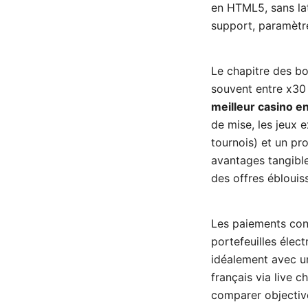
en HTML5, sans lat
support, paramèt
Le chapitre des b
souvent entre x30 
meilleur casino en
de mise, les jeux 
tournois) et un pr
avantages tangibles
des offres éblouis
Les paiements cons
portefeuilles élect
idéalement avec un
français via live c
comparer objectiv