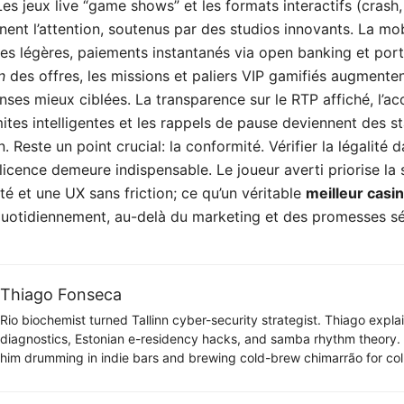
s jeux live “game shows” et les formats interactifs (crash,
nt l’attention, soutenus par des studios innovants. La mobi
ces légères, paiements instantanés via open banking et porte
n
des offres, les missions et paliers VIP gamifiés augmente
es mieux ciblées. La transparence sur le RTP affiché, l’acc
imites intelligentes et les rappels de pause deviennent des s
 Reste un point crucial: la conformité. Vérifier la légalité d
a licence demeure indispensable. Le joueur averti priorise la s
té et une UX sans friction; ce qu’un véritable
meilleur casin
 quotidiennement, au-delà du marketing et des promesses s
Thiago Fonseca
Rio biochemist turned Tallinn cyber-security strategist. Thiago expl
diagnostics, Estonian e-residency hacks, and samba rhythm theory
him drumming in indie bars and brewing cold-brew chimarrão for col