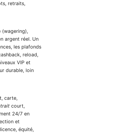
s, retraits,
 (wagering),
n argent réel. Un
ences, les plafonds
cashback, reload,
niveaux VIP et
ur durable, loin
, carte,
trait
court,
ement 24/7 en
lection et
icence, équité,