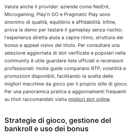
Valuta anche il provider: aziende come NetEnt,
Microgaming, Play'n GO e Pragmatic Play sono
sinonimo di qualità, equilibrio e affidabilità. Infine,
prova la demo per testare il gameplay senza rischio;
l'esperienza diretta aiuta a capire ritmo, struttura dei
bonus e appeal visivo del titolo. Per consultare una
selezione aggiornata di slot verificate e popolari nella
community è utile guardare liste ufficiali e recensioni
professionali: molte guide comparano RTP, volatilità e
promozioni disponibili, facilitando la scelta delle
migliori macchine da gioco per il proprio stile di gioco.
Per una panoramica pratica e aggiornamenti frequenti
su titoli raccomandati visita
migliori slot online
.
Strategie di gioco, gestione del
bankroll e uso dei bonus