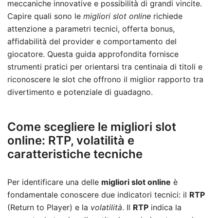
meccaniche innovative e possibilità di grandi vincite.
Capire quali sono le
migliori slot online
richiede
attenzione a parametri tecnici, offerta bonus,
affidabilità del provider e comportamento del
giocatore. Questa guida approfondita fornisce
strumenti pratici per orientarsi tra centinaia di titoli e
riconoscere le slot che offrono il miglior rapporto tra
divertimento e potenziale di guadagno.
Come scegliere le migliori slot
online: RTP, volatilità e
caratteristiche tecniche
Per identificare una delle
migliori slot online
è
fondamentale conoscere due indicatori tecnici: il
RTP
(Return to Player) e la
volatilità
. Il
RTP
indica la