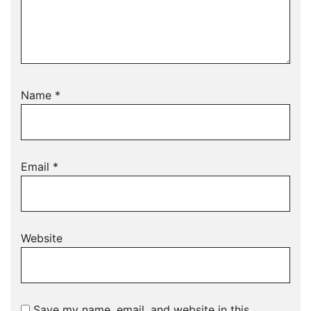
Name
*
Email
*
Website
Save my name, email, and website in this