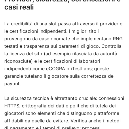
casi reali
La credibilità di una slot passa attraverso il provider e
le certificazioni indipendenti. I migliori titoli
provengono da case rinomate che implementano RNG
testati e trasparenza sui parametri di gioco. Controlla
la licenza del sito (ad esempio rilasciata da autorità
riconosciute) e le certificazioni di laboratori
indipendenti come eCOGRA o iTestLabs; queste
garanzie tutelano il giocatore sulla correttezza dei
payout.
La sicurezza tecnica è altrettanto cruciale: connessioni
HTTPS, crittografia dei dati e politiche di tutela dei
giocatori sono elementi che distinguono piattaforme
affidabili da quelle da evitare. Verifica anche i metodi
di pagamento e i tempi di prelievo; processi