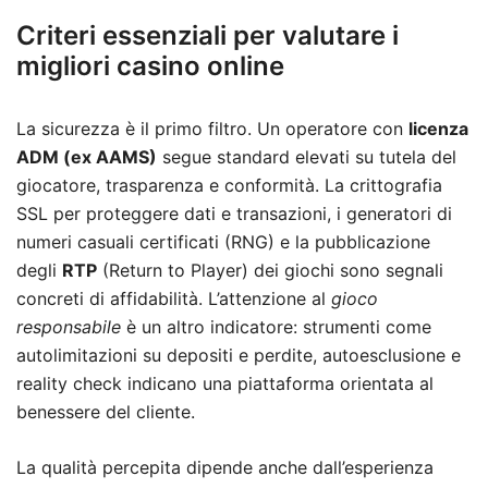
Criteri essenziali per valutare i
migliori casino online
La sicurezza è il primo filtro. Un operatore con
licenza
ADM (ex AAMS)
segue standard elevati su tutela del
giocatore, trasparenza e conformità. La crittografia
SSL per proteggere dati e transazioni, i generatori di
numeri casuali certificati (RNG) e la pubblicazione
degli
RTP
(Return to Player) dei giochi sono segnali
concreti di affidabilità. L’attenzione al
gioco
responsabile
è un altro indicatore: strumenti come
autolimitazioni su depositi e perdite, autoesclusione e
reality check indicano una piattaforma orientata al
benessere del cliente.
La qualità percepita dipende anche dall’esperienza