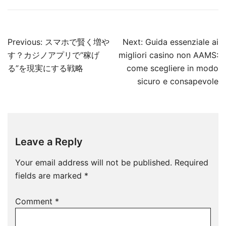
Post
Previous:
スマホで賢く増や
Next:
Guida essenziale ai
navigation
す？カジノアプリで“稼げ
migliori casino non AAMS:
る”を現実にする戦略
come scegliere in modo
sicuro e consapevole
Leave a Reply
Your email address will not be published.
Required
fields are marked
*
Comment
*