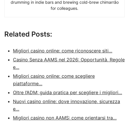
drumming in indie bars and brewing cold-brew chimarrão
for colleagues.
Related Posts:
Migliori casino online: come riconoscere siti…
Casino Senza AAMS nel 2026: Opportunità, Regole
e…
Migliori casino online: come scegliere
piattaforme…
Oltre l’ADM: guida pratica per scegliere i migliori…
Nuovi casino online: dove innovazione, sicurezza
e…
Migliori casino non AAMS: come orientarsi tra…