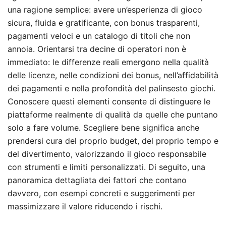
una ragione semplice: avere un’esperienza di gioco
sicura, fluida e gratificante, con bonus trasparenti,
pagamenti veloci e un catalogo di titoli che non
annoia. Orientarsi tra decine di operatori non è
immediato: le differenze reali emergono nella qualità
delle licenze, nelle condizioni dei bonus, nell’affidabilità
dei pagamenti e nella profondità del palinsesto giochi.
Conoscere questi elementi consente di distinguere le
piattaforme realmente di qualità da quelle che puntano
solo a fare volume. Scegliere bene significa anche
prendersi cura del proprio budget, del proprio tempo e
del divertimento, valorizzando il gioco responsabile
con strumenti e limiti personalizzati. Di seguito, una
panoramica dettagliata dei fattori che contano
davvero, con esempi concreti e suggerimenti per
massimizzare il valore riducendo i rischi.