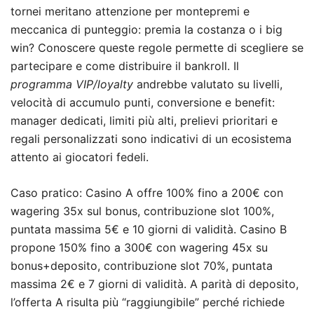
tornei meritano attenzione per montepremi e
meccanica di punteggio: premia la costanza o i big
win? Conoscere queste regole permette di scegliere se
partecipare e come distribuire il bankroll. Il
programma VIP/loyalty
andrebbe valutato su livelli,
velocità di accumulo punti, conversione e benefit:
manager dedicati, limiti più alti, prelievi prioritari e
regali personalizzati sono indicativi di un ecosistema
attento ai giocatori fedeli.
Caso pratico: Casino A offre 100% fino a 200€ con
wagering 35x sul bonus, contribuzione slot 100%,
puntata massima 5€ e 10 giorni di validità. Casino B
propone 150% fino a 300€ con wagering 45x su
bonus+deposito, contribuzione slot 70%, puntata
massima 2€ e 7 giorni di validità. A parità di deposito,
l’offerta A risulta più “raggiungibile” perché richiede