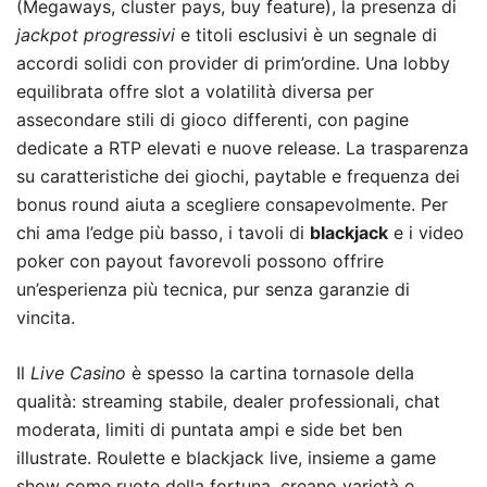
(Megaways, cluster pays, buy feature), la presenza di
jackpot progressivi
e titoli esclusivi è un segnale di
accordi solidi con provider di prim’ordine. Una lobby
equilibrata offre slot a volatilità diversa per
assecondare stili di gioco differenti, con pagine
dedicate a RTP elevati e nuove release. La trasparenza
su caratteristiche dei giochi, paytable e frequenza dei
bonus round aiuta a scegliere consapevolmente. Per
chi ama l’edge più basso, i tavoli di
blackjack
e i video
poker con payout favorevoli possono offrire
un’esperienza più tecnica, pur senza garanzie di
vincita.
Il
Live Casino
è spesso la cartina tornasole della
qualità: streaming stabile, dealer professionali, chat
moderata, limiti di puntata ampi e side bet ben
illustrate. Roulette e blackjack live, insieme a game
show come ruote della fortuna, creano varietà e