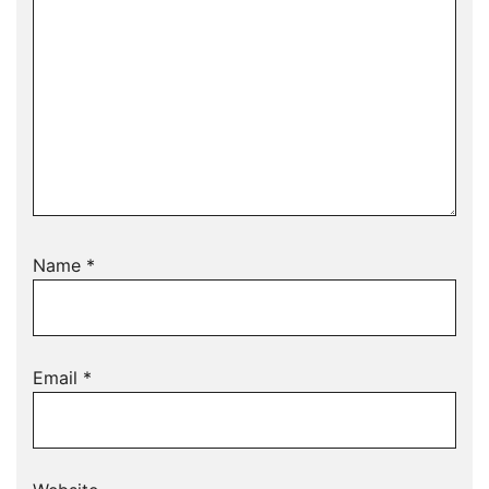
Name
*
Email
*