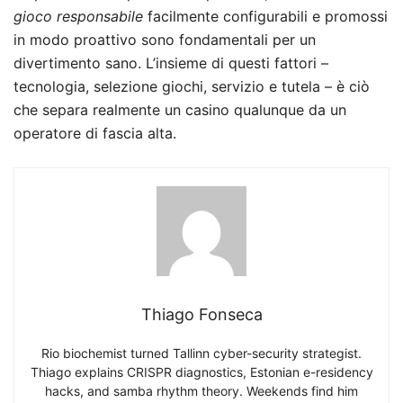
gioco responsabile
facilmente configurabili e promossi
in modo proattivo sono fondamentali per un
divertimento sano. L’insieme di questi fattori –
tecnologia, selezione giochi, servizio e tutela – è ciò
che separa realmente un casino qualunque da un
operatore di fascia alta.
Thiago Fonseca
Rio biochemist turned Tallinn cyber-security strategist.
Thiago explains CRISPR diagnostics, Estonian e-residency
hacks, and samba rhythm theory. Weekends find him