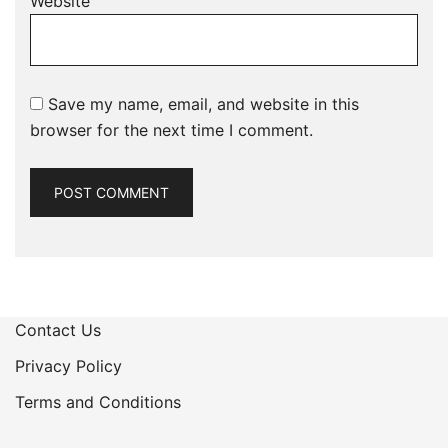
Website
Save my name, email, and website in this
browser for the next time I comment.
Contact Us
Privacy Policy
Terms and Conditions