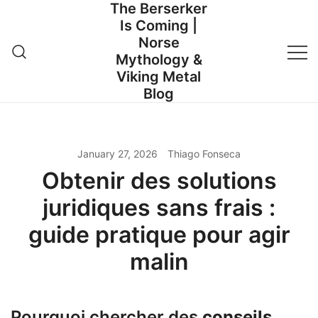
The Berserker
Skip
Is Coming |
to
Norse
content
Mythology &
Viking Metal
Blog
January 27, 2026
Thiago Fonseca
Obtenir des solutions
juridiques sans frais :
guide pratique pour agir
malin
Pourquoi chercher des
conseils