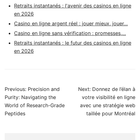
Retraits instantanés : l'avenir des casinos en ligne
en 2026
Casino en ligne argent réel : jouer mieux, jouer…
Casino en ligne sans vérification : promesses,…
Retraits instantanés : le futur des casinos en ligne
en 2026
Post
Previous:
Precision and
Next:
Donnez de l’élan à
navigation
Purity: Navigating the
votre visibilité en ligne
World of Research-Grade
avec une stratégie web
Peptides
taillée pour Montréal