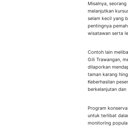
Misalnya, seorang
melanjutkan kursu
selam kecil yang 
pentingnya pema
wisatawan serta l
Contoh lain melib
Gili Trawangan, m
dilaporkan mendap
taman karang hin
Keberhasilan pese
berkelanjutan dan
Program konservas
untuk terlibat dal
monitoring popula