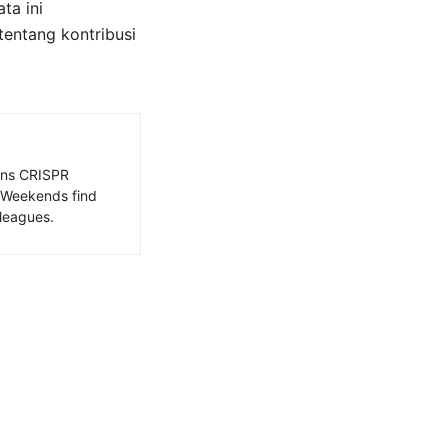
ta ini
 tentang kontribusi
ains CRISPR
. Weekends find
leagues.