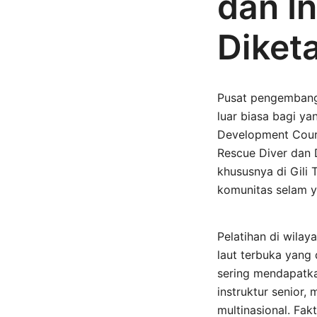
dan I
Diket
Pusat pengembanga
luar biasa bagi ya
Development Cours
Rescue Diver dan 
khususnya di Gili 
komunitas selam y
Pelatihan di wilaya
laut terbuka yang 
sering mendapatk
instruktur senior
multinasional. Fak