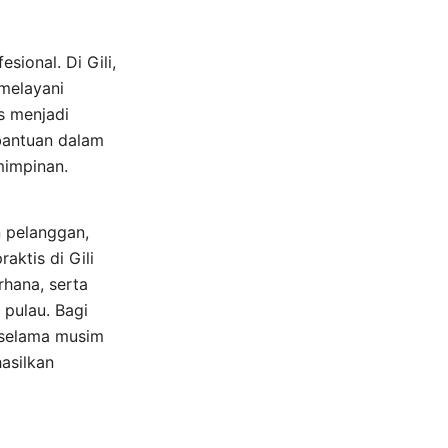
sional. Di Gili,
 melayani
s menjadi
bantuan dalam
mimpinan.
n pelanggan,
aktis di Gili
rhana, serta
 pulau. Bagi
 selama musim
asilkan