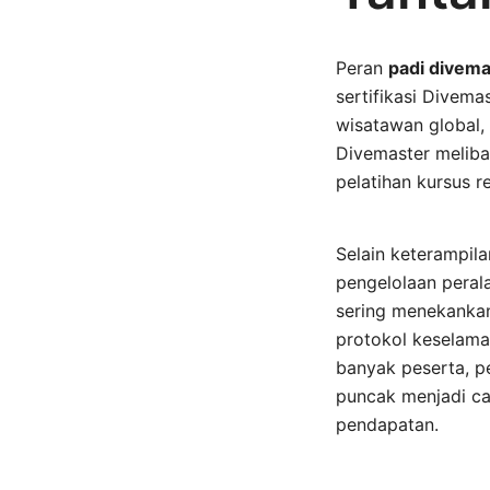
Peran
padi divema
sertifikasi Divem
wisatawan global, 
Divemaster meliba
pelatihan kursus 
Selain keterampil
pengelolaan perala
sering menekankan 
protokol keselamat
banyak peserta, p
puncak menjadi ca
pendapatan.