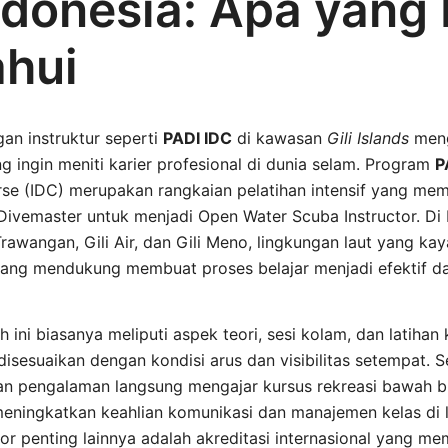
ndonesia: Apa yang 
ahui
n instruktur seperti
PADI IDC
di kawasan
Gili Islands
meng
ng ingin meniti karier profesional di dunia selam. Program
P
e (IDC) merupakan rangkaian pelatihan intensif yang me
Divemaster untuk menjadi Open Water Scuba Instructor. Di 
Trawangan, Gili Air, dan Gili Meno, lingkungan laut yang kay
ang mendukung membuat proses belajar menjadi efektif da
h ini biasanya meliputi aspek teori, sesi kolam, dan latihan
disesuaikan dengan kondisi arus dan visibilitas setempat. Se
an pengalaman langsung mengajar kursus rekreasi bawah 
, meningkatkan keahlian komunikasi dan manajemen kelas di
tor penting lainnya adalah akreditasi internasional yang m