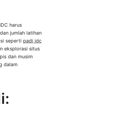
 IDC harus
 dan jumlah latihan
si seperti
padi idc
 eksplorasi situs
opis dan musim
ng dalam
i: