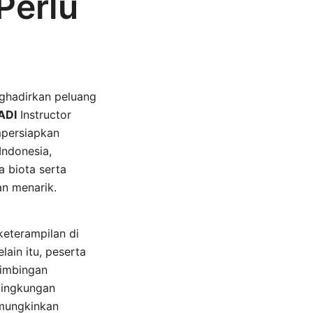
Perlu
hadirkan peluang
ADI
Instructor
mpersiapkan
Indonesia,
a biota serta
n menarik.
 keterampilan di
lain itu, peserta
bimbingan
 lingkungan
emungkinkan