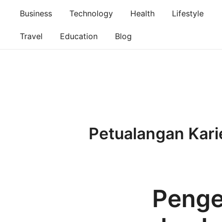
Skip
Business
Technology
Health
Lifestyle
to
content
Travel
Education
Blog
Petualangan Kar
Peng