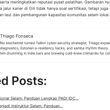
serta meningkatkan reputasi pusat pelatihan. Gambaran nya
lur karier di Gili tidak hanya soal sertifikasi, tetapi juga
ian laut dan pembangunan kapasitas komunitas selam lokal.
Thiago Fonseca
Rio biochemist turned Tallinn cyber-security strategist. Thiago expl
diagnostics, Estonian e-residency hacks, and samba rhythm theory
him drumming in indie bars and brewing cold-brew chimarrão for col
ed Posts:
sional Selam: Panduan Lengkap PADI IDC…
enjadi Instruktur Selam: Panduan…