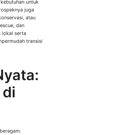
, kebutuhan untuk
prospeknya juga
onservasi, atau
rescue, dan
 lokal serta
mpermudah transisi
Nyata:
 di
 beragam.