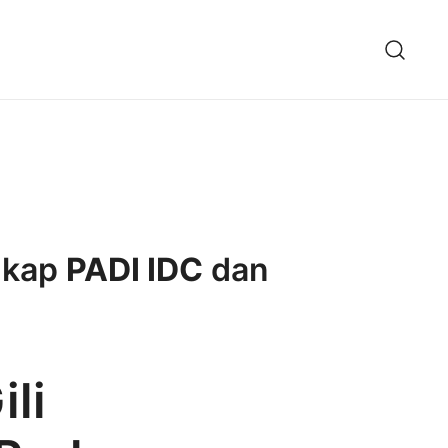
gkap
PADI IDC
dan
ili