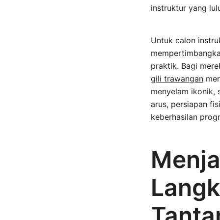
instruktur yang lu
Untuk calon instru
mempertimbangkan k
praktik. Bagi mer
gili trawangan
mena
menyelam ikonik, 
arus, persiapan f
keberhasilan prog
Menja
Langk
Tanta