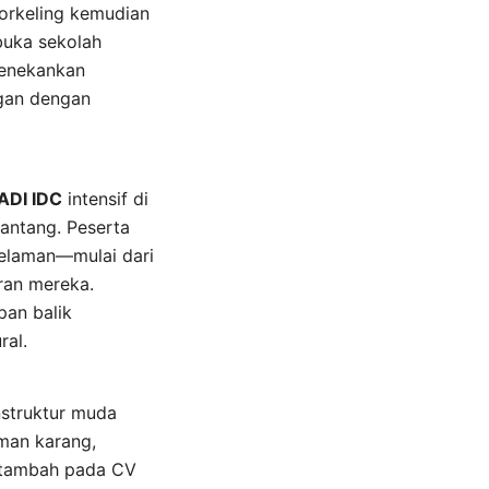
orkeling kemudian
uka sekolah
menekankan
gan dengan
ADI IDC
intensif di
antang. Peserta
yelaman—mulai dari
an mereka.
pan balik
ral.
nstruktur muda
aman karang,
i tambah pada CV