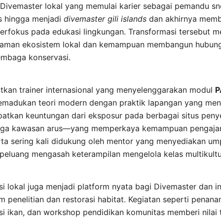
 Divemaster lokal yang memulai karier sebagai pemandu sn
s hingga menjadi
divemaster gili islands
dan akhirnya memb
berfokus pada edukasi lingkungan. Transformasi tersebut 
haman ekosistem lokal dan kemampuan membangun hubun
embaga konservasi.
atkan trainer internasional yang menyelenggarakan modul
P
emadukan teori modern dengan praktik lapangan yang men
atkan keuntungan dari eksposur pada berbagai situs pen
gga kawasan arus—yang memperkaya kemampuan pengajar
rta sering kali didukung oleh mentor yang menyediakan um
 peluang mengasah keterampilan mengelola kelas multikultu
i lokal juga menjadi platform nyata bagi Divemaster dan i
am penelitian dan restorasi habitat. Kegiatan seperti penan
si ikan, dan workshop pendidikan komunitas memberi nila