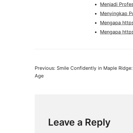
Menjadi Profe
Menyingkap Po
Mengapa https
Mengapa https
Post
Previous:
Smile Confidently in Maple Ridge:
Age
navigation
Leave a Reply