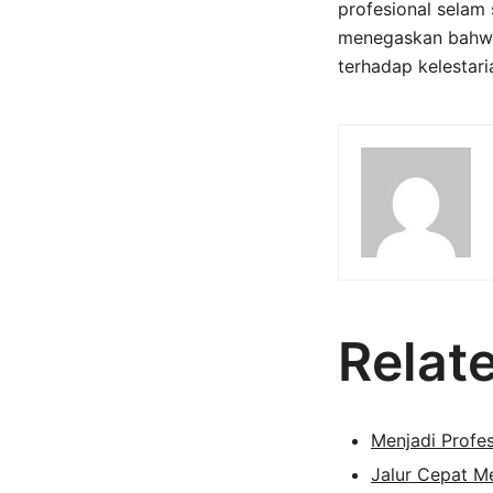
profesional selam 
menegaskan bahwa ja
terhadap kelestar
Relat
Menjadi Profe
Jalur Cepat M