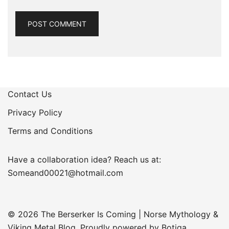
Contact Us
Privacy Policy
Terms and Conditions
Have a collaboration idea? Reach us at:
Someand00021@hotmail.com
© 2026 The Berserker Is Coming | Norse Mythology &
Viking Metal Blog. Proudly powered by
Botiga