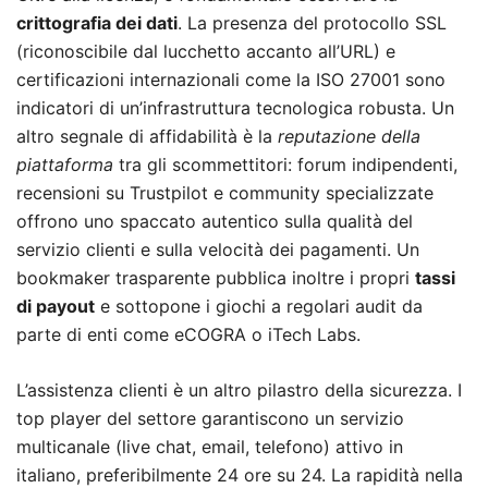
crittografia dei dati
. La presenza del protocollo SSL
(riconoscibile dal lucchetto accanto all’URL) e
certificazioni internazionali come la ISO 27001 sono
indicatori di un’infrastruttura tecnologica robusta. Un
altro segnale di affidabilità è la
reputazione della
piattaforma
tra gli scommettitori: forum indipendenti,
recensioni su Trustpilot e community specializzate
offrono uno spaccato autentico sulla qualità del
servizio clienti e sulla velocità dei pagamenti. Un
bookmaker trasparente pubblica inoltre i propri
tassi
di payout
e sottopone i giochi a regolari audit da
parte di enti come eCOGRA o iTech Labs.
L’assistenza clienti è un altro pilastro della sicurezza. I
top player del settore garantiscono un servizio
multicanale (live chat, email, telefono) attivo in
italiano, preferibilmente 24 ore su 24. La rapidità nella