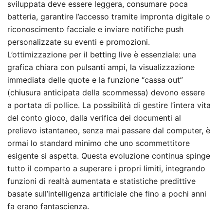
sviluppata deve essere leggera, consumare poca
batteria, garantire l’accesso tramite impronta digitale o
riconoscimento facciale e inviare notifiche push
personalizzate su eventi e promozioni.
L’ottimizzazione per il betting live è essenziale: una
grafica chiara con pulsanti ampi, la visualizzazione
immediata delle quote e la funzione “cassa out”
(chiusura anticipata della scommessa) devono essere
a portata di pollice. La possibilità di gestire l’intera vita
del conto gioco, dalla verifica dei documenti al
prelievo istantaneo, senza mai passare dal computer, è
ormai lo standard minimo che uno scommettitore
esigente si aspetta. Questa evoluzione continua spinge
tutto il comparto a superare i propri limiti, integrando
funzioni di realtà aumentata e statistiche predittive
basate sull’intelligenza artificiale che fino a pochi anni
fa erano fantascienza.