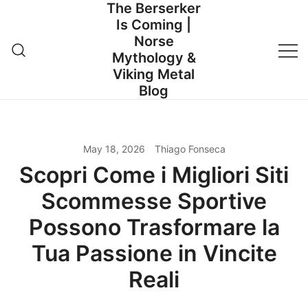
The Berserker
Skip
Is Coming |
to
Norse
content
Mythology &
Viking Metal
Blog
May 18, 2026
Thiago Fonseca
Scopri Come i Migliori Siti
Scommesse Sportive
Possono Trasformare la
Tua Passione in Vincite
Reali