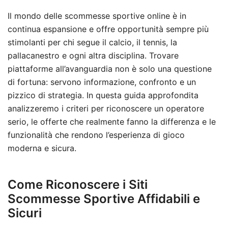
Il mondo delle scommesse sportive online è in
continua espansione e offre opportunità sempre più
stimolanti per chi segue il calcio, il tennis, la
pallacanestro e ogni altra disciplina. Trovare
piattaforme all’avanguardia non è solo una questione
di fortuna: servono informazione, confronto e un
pizzico di strategia. In questa guida approfondita
analizzeremo i criteri per riconoscere un operatore
serio, le offerte che realmente fanno la differenza e le
funzionalità che rendono l’esperienza di gioco
moderna e sicura.
Come Riconoscere i Siti
Scommesse Sportive Affidabili e
Sicuri