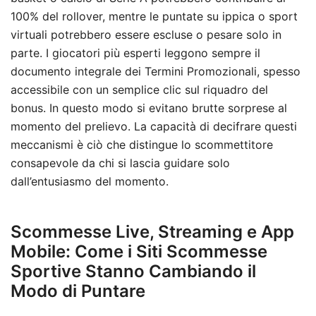
100% del rollover, mentre le puntate su ippica o sport
virtuali potrebbero essere escluse o pesare solo in
parte. I giocatori più esperti leggono sempre il
documento integrale dei Termini Promozionali, spesso
accessibile con un semplice clic sul riquadro del
bonus. In questo modo si evitano brutte sorprese al
momento del prelievo. La capacità di decifrare questi
meccanismi è ciò che distingue lo scommettitore
consapevole da chi si lascia guidare solo
dall’entusiasmo del momento.
Scommesse Live, Streaming e App
Mobile: Come i Siti Scommesse
Sportive Stanno Cambiando il
Modo di Puntare