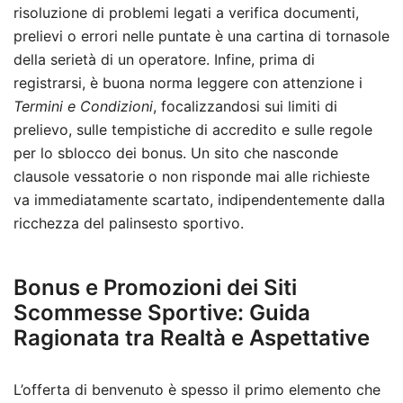
risoluzione di problemi legati a verifica documenti,
prelievi o errori nelle puntate è una cartina di tornasole
della serietà di un operatore. Infine, prima di
registrarsi, è buona norma leggere con attenzione i
Termini e Condizioni
, focalizzandosi sui limiti di
prelievo, sulle tempistiche di accredito e sulle regole
per lo sblocco dei bonus. Un sito che nasconde
clausole vessatorie o non risponde mai alle richieste
va immediatamente scartato, indipendentemente dalla
ricchezza del palinsesto sportivo.
Bonus e Promozioni dei Siti
Scommesse Sportive: Guida
Ragionata tra Realtà e Aspettative
L’offerta di benvenuto è spesso il primo elemento che