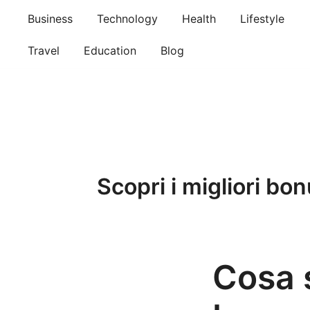
Skip
Business
Technology
Health
Lifestyle
to
content
Travel
Education
Blog
Scopri i migliori bo
Cosa 