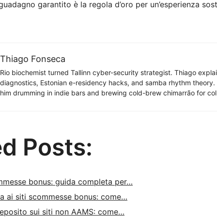
guadagno garantito è la regola d’oro per un’esperienza sost
Thiago Fonseca
Rio biochemist turned Tallinn cyber-security strategist. Thiago expl
diagnostics, Estonian e-residency hacks, and samba rhythm theory
him drumming in indie bars and brewing cold-brew chimarrão for col
ed Posts:
ommesse bonus: guida completa per…
a ai siti scommesse bonus: come…
eposito sui siti non AAMS: come…