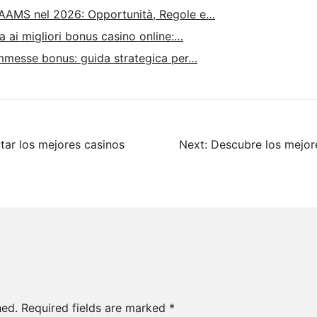
AAMS nel 2026: Opportunità, Regole e…
a ai migliori bonus casino online:…
ommesse bonus: guida strategica per…
utar los mejores casinos
Next:
Descubre los mejore
hed.
Required fields are marked
*