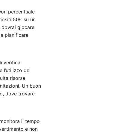
 con percentuale
positi 50€ su un
 dovrai giocare
a pianificare
i verifica
 l’utilizzo del
ulta risorse
imitazioni. Un buon
to
, dove trovare
, monitora il tempo
ivertimento e non