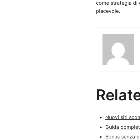
come strategia di 
piacevole.
Relat
Nuovi siti sc
Guida complet
Bonus senza d