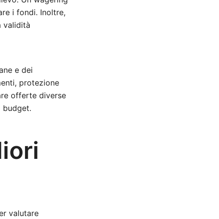
 i fondi. Inoltre,
 validità
gane e dei
enti, protezione
re offerte diverse
o budget.
iori
er valutare