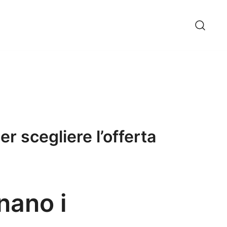
r scegliere l’offerta
nano i