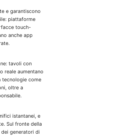
nte e garantiscono
ile: piattaforme
erfacce touch-
grano anche app
rate.
one: tavoli con
mpo reale aumentano
on tecnologie come
ni, oltre a
ponsabile.
fici istantanei, e
e. Sul fronte della
dei generatori di