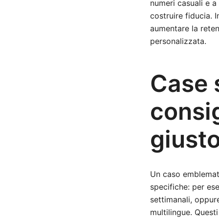
numeri casuali e a
costruire fiducia. 
aumentare la reten
personalizzata.
Case s
consig
giust
Un caso emblematic
specifiche: per es
settimanali, oppur
multilingue. Ques