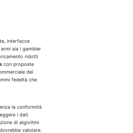
te, interfacce
 armi sia i gambler
ricamento ridotti
e
con proposte
commerciale dei
rammi fedeltà che
denza la conformità
teggere i dati
zione di algoritmi
 dovrebbe valutare.