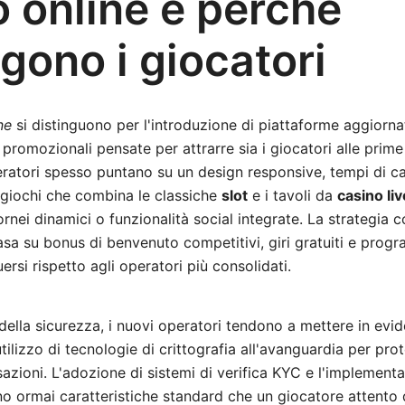
o online e perché
gono i giocatori
ne
si distinguono per l'introduzione di piattaforme aggiorna
promozionali pensate per attrarre sia i giocatori alle prime
eratori spesso puntano su un design responsive, tempi di ca
 giochi che combina le classiche
slot
e i tavoli da
casino liv
rnei dinamici o funzionalità social integrate. La strategia 
basa su bonus di benvenuto competitivi, giri gratuiti e prog
ersi rispetto agli operatori più consolidati.
 della sicurezza, i nuovi operatori tendono a mettere in evi
utilizzo di tecnologie di crittografia all'avanguardia per pro
sazioni. L'adozione di sistemi di verifica KYC e l'implementa
no ormai caratteristiche standard che un giocatore attento