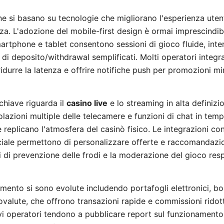
ine si basano su tecnologie che migliorano l'esperienza ute
a. L'adozione del mobile-first design è ormai imprescindib
artphone e tablet consentono sessioni di gioco fluide, int
i di deposito/withdrawal semplificati. Molti operatori inte
idurre la latenza e offrire notifiche push per promozioni mi
chiave riguarda il
casino live
e lo streaming in alta definizi
golazioni multiple delle telecamere e funzioni di chat in te
e replicano l'atmosfera del casinò fisico. Le integrazioni c
ficiale permettono di personalizzare offerte e raccomandazio
mi di prevenzione delle frodi e la moderazione del gioco res
mento si sono evolute includendo portafogli elettronici, boni
tovalute, che offrono transazioni rapide e commissioni ridott
vi operatori tendono a pubblicare report sul funzionamento 