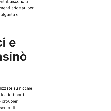
contribuiscono a
umenti adottati per
volgente e
i e
asinò
izzate su nicchie
 e leaderboard
e croupier
senta di