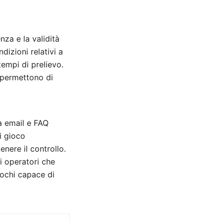
enza e la validità
dizioni relativi a
tempi di prelievo.
 permettono di
ia email e FAQ
i gioco
enere il controllo.
i operatori che
iochi capace di