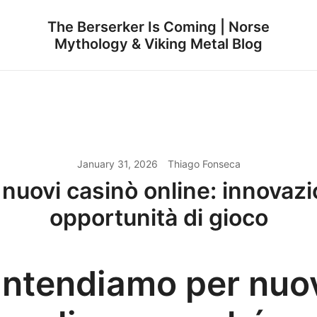
The Berserker Is Coming | Norse
Mythology & Viking Metal Blog
January 31, 2026
Thiago Fonseca
i nuovi casinò online: innovaz
opportunità di gioco
intendiamo per nuo