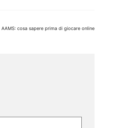
 AAMS: cosa sapere prima di giocare online