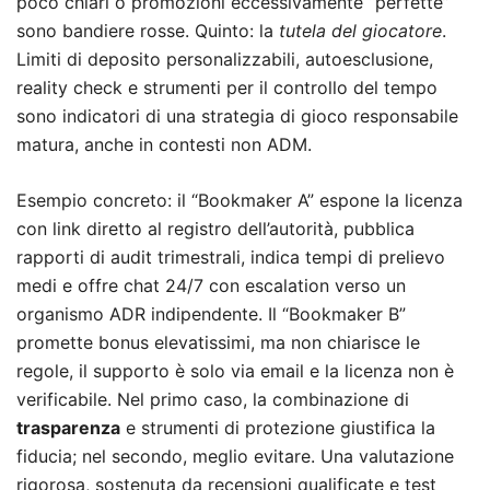
poco chiari o promozioni eccessivamente “perfette”
sono bandiere rosse. Quinto: la
tutela del giocatore
.
Limiti di deposito personalizzabili, autoesclusione,
reality check e strumenti per il controllo del tempo
sono indicatori di una strategia di gioco responsabile
matura, anche in contesti non ADM.
Esempio concreto: il “Bookmaker A” espone la licenza
con link diretto al registro dell’autorità, pubblica
rapporti di audit trimestrali, indica tempi di prelievo
medi e offre chat 24/7 con escalation verso un
organismo ADR indipendente. Il “Bookmaker B”
promette bonus elevatissimi, ma non chiarisce le
regole, il supporto è solo via email e la licenza non è
verificabile. Nel primo caso, la combinazione di
trasparenza
e strumenti di protezione giustifica la
fiducia; nel secondo, meglio evitare. Una valutazione
rigorosa, sostenuta da recensioni qualificate e test