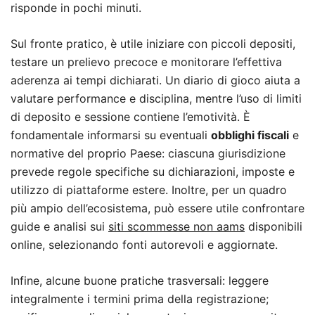
risponde in pochi minuti.
Sul fronte pratico, è utile iniziare con piccoli depositi,
testare un prelievo precoce e monitorare l’effettiva
aderenza ai tempi dichiarati. Un diario di gioco aiuta a
valutare performance e disciplina, mentre l’uso di limiti
di deposito e sessione contiene l’emotività. È
fondamentale informarsi su eventuali
obblighi fiscali
e
normative del proprio Paese: ciascuna giurisdizione
prevede regole specifiche su dichiarazioni, imposte e
utilizzo di piattaforme estere. Inoltre, per un quadro
più ampio dell’ecosistema, può essere utile confrontare
guide e analisi sui
siti scommesse non aams
disponibili
online, selezionando fonti autorevoli e aggiornate.
Infine, alcune buone pratiche trasversali: leggere
integralmente i termini prima della registrazione;