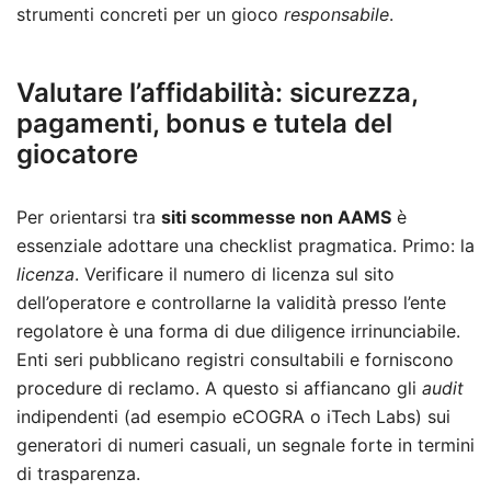
strumenti concreti per un gioco
responsabile
.
Valutare l’affidabilità: sicurezza,
pagamenti, bonus e tutela del
giocatore
Per orientarsi tra
siti scommesse non AAMS
è
essenziale adottare una checklist pragmatica. Primo: la
licenza
. Verificare il numero di licenza sul sito
dell’operatore e controllarne la validità presso l’ente
regolatore è una forma di due diligence irrinunciabile.
Enti seri pubblicano registri consultabili e forniscono
procedure di reclamo. A questo si affiancano gli
audit
indipendenti (ad esempio eCOGRA o iTech Labs) sui
generatori di numeri casuali, un segnale forte in termini
di trasparenza.