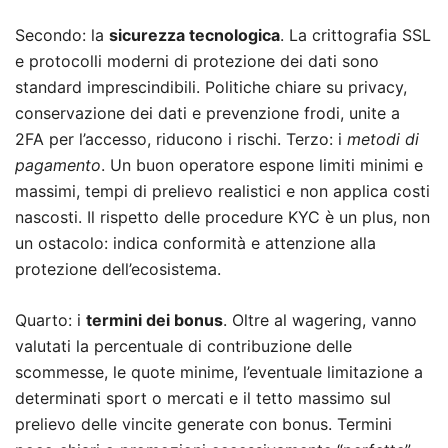
Secondo: la
sicurezza tecnologica
. La crittografia SSL
e protocolli moderni di protezione dei dati sono
standard imprescindibili. Politiche chiare su privacy,
conservazione dei dati e prevenzione frodi, unite a
2FA per l’accesso, riducono i rischi. Terzo: i
metodi di
pagamento
. Un buon operatore espone limiti minimi e
massimi, tempi di prelievo realistici e non applica costi
nascosti. Il rispetto delle procedure KYC è un plus, non
un ostacolo: indica conformità e attenzione alla
protezione dell’ecosistema.
Quarto: i
termini dei bonus
. Oltre al wagering, vanno
valutati la percentuale di contribuzione delle
scommesse, le quote minime, l’eventuale limitazione a
determinati sport o mercati e il tetto massimo sul
prelievo delle vincite generate con bonus. Termini