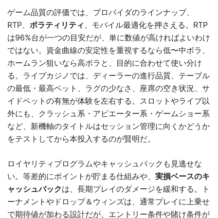
ゲーム品質の評価では、プロバイダのラインナップ、
RTP、
ボラティリティ
、モバイル最適化を押さえる。RTP
は96%台が一つの目安だが、単に数値が高ければよいわけ
ではない。資金曲線の安定性を重視するなら低〜中ボラ、
ホームラン狙いなら高ボラと、目的に合わせて使い分け
る。ライブカジノでは、ディーラーの進行品質、テーブル
の最低・最高ベット、ラグの少なさ、座席の空き状況、サ
イドベットの有無が体験を左右する。スロットやライブ以
外にも、クラッシュ系・アビエーター系・ゲームショー系
など、新機軸のタイトルはセッション管理に向くかどうか
をテストしてから本投入するのが賢明だ。
ロイヤリティプログラムやキャッシュバックも見逃せな
い。等差的にポイントが貯まる仕組みや、
実損ベースのキ
ャッシュバック
は、長期プレイのダメージを緩和する。ト
ーナメントやドロップ＆ウィンズは、通常プレイに上乗せ
で期待値が加わる設計だが、エントリー条件や賭け条件が