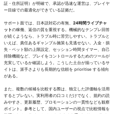
証・住所証明）が明確で、承認が迅速な運営は、プレイヤ
ー目線での最適化ができている証拠だ。
サポート面では、日本語対応の有無、
24時間ライブチャ
ット
の稼働、返信の質を重視する。機械的なテンプレ回答
が続くようなら、トラブル時に苦労しやすい。トラブルと
いえば、責任あるギャンブル施策も見逃せない。入金・損
失・ベット額の上限設定、セッション時間タイマー、自己
排除機能など、プレイをコントロールするためのツールが
充実しているか確認しよう。こうした土台が揃っているサ
イトは、派手さよりも長期的な信頼を prioritise する傾向
がある。
また、複数の候補を比較する際は、独立した評価軸を活用
するとブレない。実利用者の口コミだけでなく、規約の読
みやすさ、更新履歴、プロモーションの一貫性なども観察
ポイント。参考として、国内ユーザーの視点で比較情報を