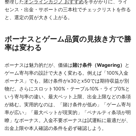
整理した
オンラインカジノ おすすめ
を手がかりに、ライ
センス・出金・サポートの三本柱でチェックリストを作る
と、選定の質が大きく上がる。
ボーナスとゲーム品質の見抜き方で勝
率は変わる
ボーナスは魅力的だが、価値は
賭け条件（Wagering）
と
ゲーム寄与率の設計で大きく変わる。例えば「100%入金
ボーナス」でも、賭け条件がx30とx50では期待収益が別
物だ。さらにスロット100%・テーブル10%・ライブ0%と
いう寄与率の違い、最大ベット上限、出金上限などの条項
が絡む。実用的なのは、「賭け条件が低め」「ゲーム寄与
率が広い」「最大ベットが現実的」「ペナルティ条項が明
瞭」なボーナス。入金不要ボーナスは試運転に最適だが、
出金上限や本人確認の条件を必ず確認しよう。