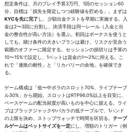
想定条件は、月のプレイ予算3万円、1回のセッション60
分、目標は「損失を限定しつつ経験値を貯める」。まずは
KYCを先に完了
し、少額出金テストを早期に実施する。入
金は2〜3回に分割し、決済手段は同一レール（入金と出
金の整合性が高い方法）を選ぶ。初回はボーナスを使うと
しても、賭け条件の大きいプランは避け、リスクが見合う
範囲のオファーに限定する。セッションの損切りは予算の
10〜15%で設定し、1ベットは資金の1〜2%に抑える。こ
れで「連敗の耐性」と「リカバリーの余地」を確保でき
る。
ゲーム構成は「低〜中ボラのスロット70%、ライブテーブ
ル30%」から開始。スロットはRTP96.0%以上を目安に、
ベースゲームの配当頻度が高いものを中心に据える。ライ
ブはブラックジャックやバカラの低テーブルで、1ハンド
の上限を決め、ストップウォッチで時間を区切る。
テーブ
ルゲームはベットサイズを一定
にし、増額のトリガー（例