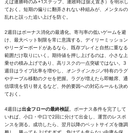
えば連勝時のみ+1ステップ、連敗時は据え置き）を明示し
ておく。短期の偏りに翻弄されない枠組みが、メンタルの
乱れと誤った追い上げを防ぐ。
2週目はボーナス消化の最適化。寄与率の低いゲームを避
け、最大ベット制限を常に意識する。デイリーミッション
やリーダーボードがあるなら、既存プレイと自然に重なる
範囲だけ取りにいく。期待値を押し上げるのは、小さな上
乗せの積み上げであり、高リスクの一点突破ではない。3
週目はライブ比率を増やし、
オンラインカジノ
特有のラグ
やテーブル移動のクセを把握。ラグが増えたら即離席、通
信環境を切り替えるなど、外的要因への対応ルールも決め
ておく。
4週目は
出金フローの最終検証
。ボーナス条件を完了して
いれば、小口・中口で2回に分けて出金し、運営のレスポ
ンスを測る。成功したら、翌月以降のベットサイズを微調
整し、勝っても上げすぎず、負けても焦らない中庸を保