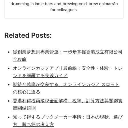
drumming in indie bars and brewing cold-brew chimarrão
for colleagues.
Related Posts:
從創業夢想到專業營運：一步步掌握香港成立有限公司
全攻略
オンラインカジノアプリ最前線：安全性・体験・トレ
ンドを網羅する実践ガイド
期待と確率が交差する、オンラインカジノ スロット
の核心に迫る
香港利得稅兩級稅全面解構：稅率、計算方法與關聯實
體關鍵規則
知って得するブックメーカー事情：日本の現状、選び
方、勝ち筋の考え方