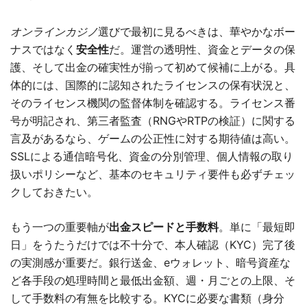
オンラインカジノ
選びで最初に見るべきは、華やかなボー
ナスではなく
安全性
だ。運営の透明性、資金とデータの保
護、そして出金の確実性が揃って初めて候補に上がる。具
体的には、国際的に認知されたライセンスの保有状況と、
そのライセンス機関の監督体制を確認する。ライセンス番
号が明記され、第三者監査（RNGやRTPの検証）に関する
言及があるなら、ゲームの公正性に対する期待値は高い。
SSLによる通信暗号化、資金の分別管理、個人情報の取り
扱いポリシーなど、基本のセキュリティ要件も必ずチェッ
クしておきたい。
もう一つの重要軸が
出金スピードと手数料
。単に「最短即
日」をうたうだけでは不十分で、本人確認（KYC）完了後
の実測感が重要だ。銀行送金、eウォレット、暗号資産な
ど各手段の処理時間と最低出金額、週・月ごとの上限、そ
して手数料の有無を比較する。KYCに必要な書類（身分