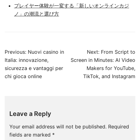
プレイヤー体験が一変する「新しいオンラインカジ
ノ」の潮流と選び方
Post
Previous:
Nuovi casino in
Next:
From Script to
navigation
Italia: innovazione,
Screen in Minutes: AI Video
sicurezza e vantaggi per
Makers for YouTube,
chi gioca online
TikTok, and Instagram
Leave a Reply
Your email address will not be published.
Required
fields are marked
*