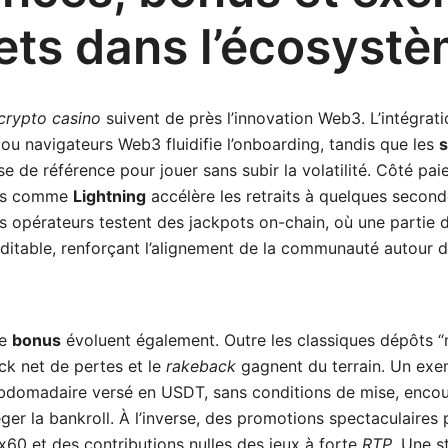
ets dans l’écosyst
crypto casino
suivent de près l’innovation Web3. L’intégrati
ou navigateurs Web3 fluidifie l’onboarding, tandis que les
s
se de référence pour jouer sans subir la volatilité. Côté pai
des comme
Lightning
accélère les retraits à quelques second
ns opérateurs testent des jackpots on-chain, où une partie
ditable, renforçant l’alignement de la communauté autour d’
de
bonus
évoluent également. Outre les classiques dépôts “
ack net de pertes et le
rakeback
gagnent du terrain. Un exem
domadaire versé en USDT, sans conditions de mise, encou
éger la bankroll. À l’inverse, des promotions spectaculaires
x60 et des contributions nulles des jeux à forte
RTP
. Une s