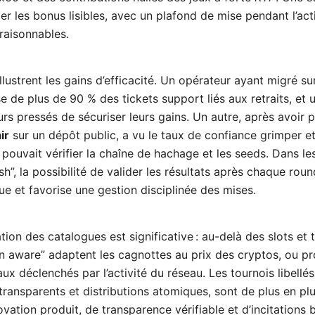
ier les bonus lisibles, avec un plafond de mise pendant l’act
 raisonnables.
lustrent les gains d’efficacité. Un opérateur ayant migré su
e de plus de 90 % des tickets support liés aux retraits, et 
rs pressés de sécuriser leurs gains. Un autre, après avoir p
ir
sur un dépôt public, a vu le taux de confiance grimper et
 pouvait vérifier la chaîne de hachage et les seeds. Dans le
h”, la possibilité de valider les résultats après chaque rou
ue et favorise une gestion disciplinée des mises.
cation des catalogues est significative : au-delà des slots et 
in aware” adaptent les cagnottes au prix des cryptos, ou p
x déclenchés par l’activité du réseau. Les tournois libellés
ransparents et distributions atomiques, sont de plus en plu
vation produit, de transparence vérifiable et d’incitations