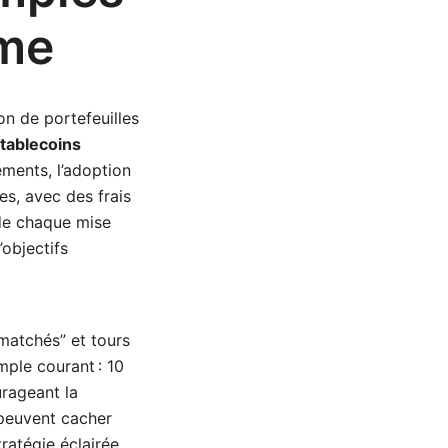
ème
on de portefeuilles
tablecoins
ements, l’adoption
es, avec des frais
 de chaque mise
objectifs
matchés” et tours
ple courant : 10
rageant la
 peuvent cacher
tratégie éclairée