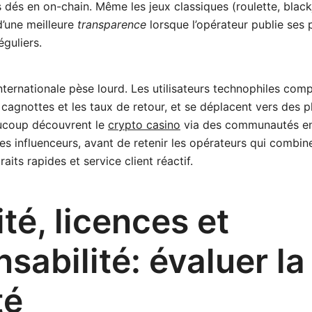
s dés en on-chain. Même les jeux classiques (roulette, blac
d’une meilleure
transparence
lorsque l’opérateur publie ses
éguliers.
 internationale pèse lourd. Les utilisateurs technophiles co
s cagnottes et les taux de retour, et se déplacent vers des 
ucoup découvrent le
crypto casino
via des communautés en 
s influenceurs, avant de retenir les opérateurs qui combine
raits rapides et service client réactif.
té, licences et
sabilité: évaluer la
té