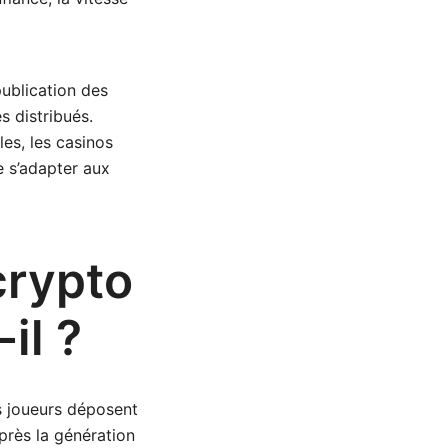
 publication des
s distribués.
les, les casinos
e s’adapter aux
crypto
il ?
es joueurs déposent
ès la génération