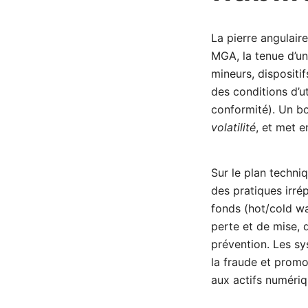
La pierre angulaire
MGA, la tenue d’un
mineurs, dispositif
des conditions d’u
conformité). Un bo
volatilité
, et met e
Sur le plan techni
des pratiques irré
fonds (hot/cold wa
perte et de mise,
prévention. Les s
la fraude et promo
aux actifs numériq