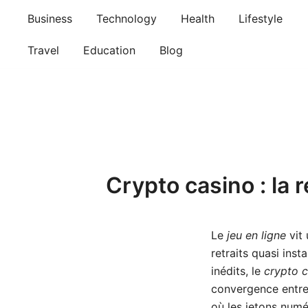
Skip
Business
Technology
Health
Lifestyle
to
content
Travel
Education
Blog
Crypto casino : la 
Le
jeu en ligne
vit 
retraits quasi ins
inédits, le
crypto c
convergence entre
où les jetons numé