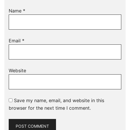
Name
*
Email
*
Website
Save my name, email, and website in this
browser for the next time I comment.