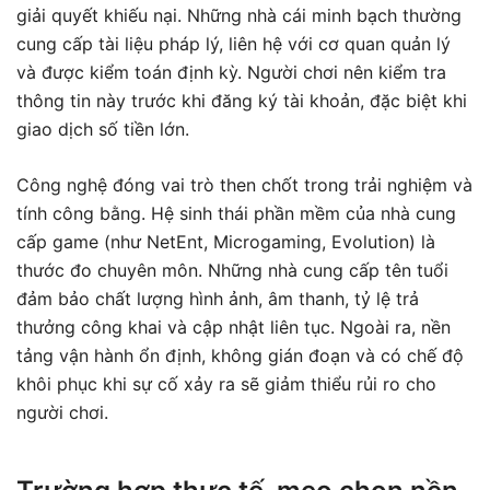
giải quyết khiếu nại. Những nhà cái minh bạch thường
cung cấp tài liệu pháp lý, liên hệ với cơ quan quản lý
và được kiểm toán định kỳ. Người chơi nên kiểm tra
thông tin này trước khi đăng ký tài khoản, đặc biệt khi
giao dịch số tiền lớn.
Công nghệ đóng vai trò then chốt trong trải nghiệm và
tính công bằng. Hệ sinh thái phần mềm của nhà cung
cấp game (như NetEnt, Microgaming, Evolution) là
thước đo chuyên môn. Những nhà cung cấp tên tuổi
đảm bảo chất lượng hình ảnh, âm thanh, tỷ lệ trả
thưởng công khai và cập nhật liên tục. Ngoài ra, nền
tảng vận hành ổn định, không gián đoạn và có chế độ
khôi phục khi sự cố xảy ra sẽ giảm thiểu rủi ro cho
người chơi.