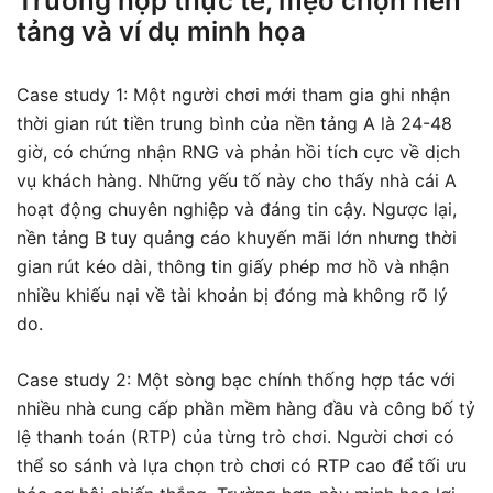
Trường hợp thực tế, mẹo chọn nền
tảng và ví dụ minh họa
Case study 1: Một người chơi mới tham gia ghi nhận
thời gian rút tiền trung bình của nền tảng A là 24-48
giờ, có chứng nhận RNG và phản hồi tích cực về dịch
vụ khách hàng. Những yếu tố này cho thấy nhà cái A
hoạt động chuyên nghiệp và đáng tin cậy. Ngược lại,
nền tảng B tuy quảng cáo khuyến mãi lớn nhưng thời
gian rút kéo dài, thông tin giấy phép mơ hồ và nhận
nhiều khiếu nại về tài khoản bị đóng mà không rõ lý
do.
Case study 2: Một sòng bạc chính thống hợp tác với
nhiều nhà cung cấp phần mềm hàng đầu và công bố tỷ
lệ thanh toán (RTP) của từng trò chơi. Người chơi có
thể so sánh và lựa chọn trò chơi có RTP cao để tối ưu