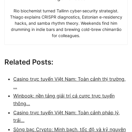
Rio biochemist turned Tallinn cyber-security strategist.
Thiago explains CRISPR diagnostics, Estonian e-residency
hacks, and samba rhythm theory. Weekends find him
drumming in indie bars and brewing cold-brew chimarrão
for colleagues.
Related Posts:
Casino trực tuyến Việt Nam: Toàn cảnh thị trường,
…
Winbook: nền tảng giải trí cá cược trực tuyến
thông…
Casino trực tuyến Việt Nam: Toàn cảnh pháp lý,
trải…
Sòng bạc Crypto: Minh bạch, tốc độ và kỷ nguyên