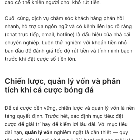
cao có thể khiến người chơi khó rút tiền.
Cuối cùng, dịch vụ chăm sóc khách hàng phản hồi
nhanh, hỗ trợ đa ngôn ngữ và có kênh liên lạc rõ ràng
(chat trực tiếp, email, hotline) là dấu hiệu của nhà cái
chuyên nghiệp. Luôn thử nghiệm với khoản tiền nhỏ
ban đầu để đánh giá tốc độ rút tiền và tính minh bạch
trước khi đặt cược số tiền lớn.
Chiến lược, quản lý vốn và phân
tích khi cá cược bóng đá
Để cá cược bền vững, chiến lược và quản lý vốn là nền
tảng quyết định. Trước hết, xác định mục tiêu: đặt
cược để giải trí hay để kiếm lời lâu dài. Với mục tiêu
dài hạn,
quản lý vốn
nghiêm ngặt là cần thiết — quy