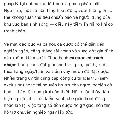
pháp lý tại nơi cư trú để tránh vi phạm pháp luật.
Ngoài ra, một số nền tảng hoạt động vượt biên giới có
thể không tuân thủ tiêu chuẩn bảo vệ người dùng của
khu vực bạn sinh sống — điều này tiềm ẩn rủi ro khi có
tranh chấp.
Về mặt đạo đức và xã hội, cá cược có thể dẫn đến
nghiện ngập, căng thẳng tài chính và xung đột gia đình
nếu không kiểm soát. Thực hành
cá cược có trách
nhiệm
bằng cách đặt giới hạn thời gian, giới hạn tiền
thua hàng ngày/tuần và tránh vay mượn để đặt cược.
Nhiều trang uy tín cung cấp công cụ tự loại trừ (self-
exclusion) hoặc tài nguyên hỗ trợ cho người nghiện cờ
bạc — hãy tận dụng khi cần thiết. Nếu nhận thấy dấu
hiệu nghiện như mất kiểm soát, che giấu hoạt động
hoặc lặp lại việc tăng số tiền cược để gỡ gạc, nên tìm
hỗ trợ chuyên nghiệp ngay lập tức.