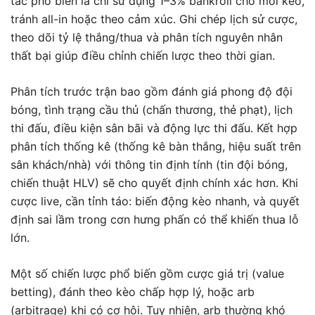
tắc phổ biến là chỉ sử dụng 1–3% bankroll cho mỗi kèo,
tránh all-in hoặc theo cảm xúc. Ghi chép lịch sử cược,
theo dõi tỷ lệ thắng/thua và phân tích nguyên nhân
thất bại giúp điều chỉnh chiến lược theo thời gian.
Phân tích trước trận bao gồm đánh giá phong độ đội
bóng, tình trạng cầu thủ (chấn thương, thẻ phạt), lịch
thi đấu, điều kiện sân bãi và động lực thi đấu. Kết hợp
phân tích thống kê (thống kê bàn thắng, hiệu suất trên
sân khách/nhà) với thông tin định tính (tin đội bóng,
chiến thuật HLV) sẽ cho quyết định chính xác hơn. Khi
cược live, cần tỉnh táo: biến động kèo nhanh, và quyết
định sai lầm trong cơn hưng phấn có thể khiến thua lỗ
lớn.
Một số chiến lược phổ biến gồm cược giá trị (value
betting), đánh theo kèo chấp hợp lý, hoặc arb
(arbitrage) khi có cơ hội. Tuy nhiên, arb thường khó