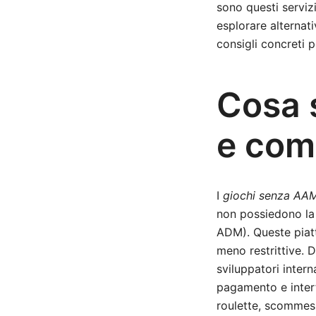
sono questi serviz
esplorare alternat
consigli concreti 
Cosa 
e com
I
giochi senza AA
non possiedono la 
ADM). Queste piatt
meno restrittive. 
sviluppatori inter
pagamento e interf
roulette, scommess