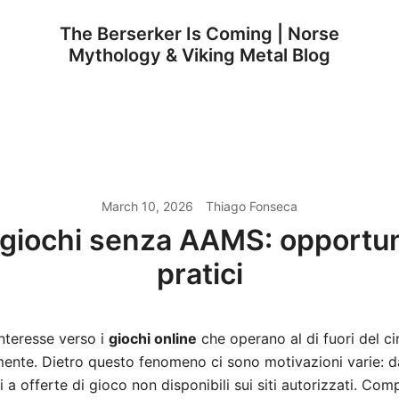
The Berserker Is Coming | Norse
Mythology & Viking Metal Blog
March 10, 2026
Thiago Fonseca
 giochi senza AAMS: opportunit
pratici
'interesse verso i
giochi online
che operano al di fuori del c
ente. Dietro questo fenomeno ci sono motivazioni varie: da
i a offerte di gioco non disponibili sui siti autorizzati. Co