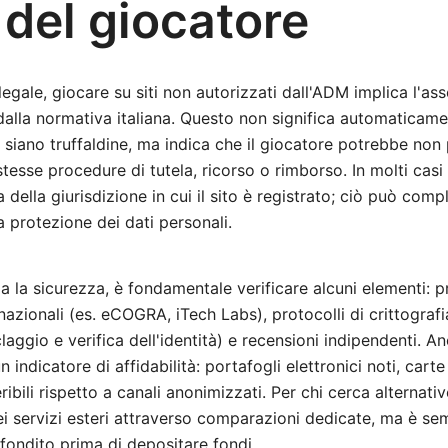
 del giocatore
legale, giocare su siti non autorizzati dall'ADM implica l'as
dalla normativa italiana. Questo non significa automaticame
 siano truffaldine, ma indica che il giocatore potrebbe non 
tesse procedure di tutela, ricorso o rimborso. In molti casi 
a della giurisdizione in cui il sito è registrato; ciò può comp
a protezione dei dati personali.
a la sicurezza, è fondamentale verificare alcuni elementi: p
rnazionali (es. eCOGRA, iTech Labs), protocolli di crittografi
aggio e verifica dell'identità) e recensioni indipendenti. A
indicatore di affidabilità: portafogli elettronici noti, cart
ribili rispetto a canali anonimizzati. Per chi cerca alternativ
 servizi esteri attraverso comparazioni dedicate, ma è sem
fondito prima di depositare fondi.