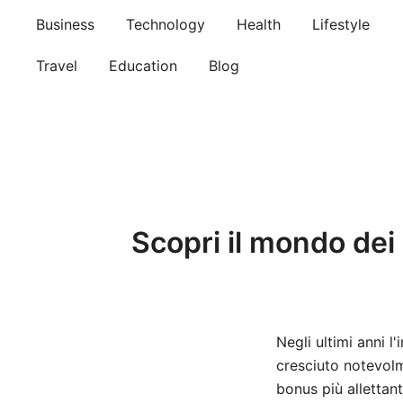
Skip
Business
Technology
Health
Lifestyle
to
content
Travel
Education
Blog
Scopri il mondo dei
Negli ultimi anni l
cresciuto notevolm
bonus più allettant