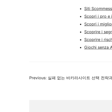
Siti Scommess
Scopri i pro e
Scopri i miglio
Scoprire i segr
Scoprire i ris
Giochi senza A
Post
Previous:
실패 없는 바카라사이트 선택 전략과
navigation