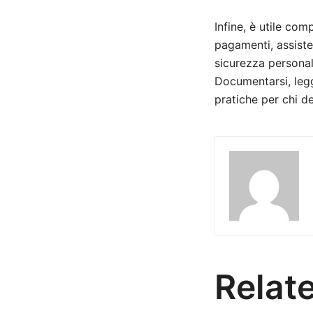
Infine, è utile comp
pagamenti, assisten
sicurezza personale
Documentarsi, legg
pratiche per chi de
Relat