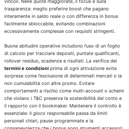
vincoli. Nelle
quote maggiorate
, il focus è sulla
trasparenza: meglio preferire boost che pagano
interamente in saldo reale o con differenza in bonus
facilmente sbloccabile, evitando combinazioni
eccessivamente complesse con requisiti stringenti.
Buone abitudini operative includono l’uso di un foglio
di calcolo per tracciare depositi, puntate qualificanti,
rollover residuo, scadenze e risultati. La verifica dei
termini e condizioni
prima di ogni attivazione evita
sorprese come l’esclusione di determinati mercati o la
non cumulabilità con altre promo. Evitare
comportamenti a rischio come multi-account o schemi
che violano i T&C preserva la sostenibilità del conto e
il rapporto con il bookmaker. Mantenere il controllo è
essenziale: il
gioco responsabile
passa da limiti
personali chiari, pause programmate e la
consapevolezza che i bonus sono strumenti accessori,