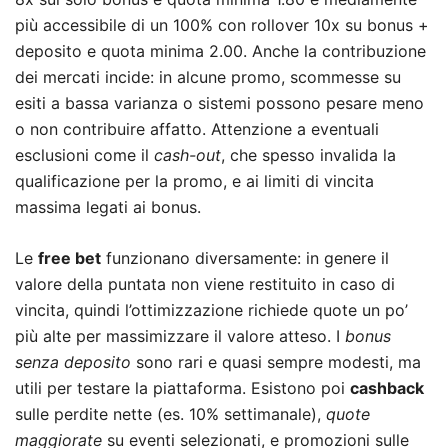
più accessibile di un 100% con rollover 10x su bonus +
deposito e quota minima 2.00. Anche la contribuzione
dei mercati incide: in alcune promo, scommesse su
esiti a bassa varianza o sistemi possono pesare meno
o non contribuire affatto. Attenzione a eventuali
esclusioni come il
cash-out
, che spesso invalida la
qualificazione per la promo, e ai limiti di vincita
massima legati ai bonus.
Le
free bet
funzionano diversamente: in genere il
valore della puntata non viene restituito in caso di
vincita, quindi l’ottimizzazione richiede quote un po’
più alte per massimizzare il valore atteso. I
bonus
senza deposito
sono rari e quasi sempre modesti, ma
utili per testare la piattaforma. Esistono poi
cashback
sulle perdite nette (es. 10% settimanale),
quote
maggiorate
su eventi selezionati, e promozioni sulle