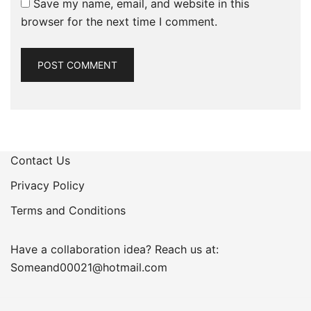
Save my name, email, and website in this
browser for the next time I comment.
Contact Us
Privacy Policy
Terms and Conditions
Have a collaboration idea? Reach us at:
Someand00021@hotmail.com