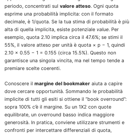
periodo, concentrati sul
valore atteso
. Ogni quota
esprime una probabilità implicita: con il formato
decimale, è 1/quota. Se la tua stima di probabilità è più
alta di quella implicita, esiste potenziale
value
. Per
esempio, quota 2.10 implica circa il 47.6%; se stimi il
55%, il valore atteso per unità è quota × p − 1, quindi
2.10 × 0.55 − 1 = 0.155 (circa 15.5%). Questo non
garantisce una singola vincita, ma nel tempo tende a
premiare scelte coerenti.
Conoscere il
margine del bookmaker
aiuta a capire
dove cercare opportunità. Sommando le probabilità
implicite di tutti gli esiti si ottiene il “book overround”:
sopra 100% c’è il margine. Su un 1X2 con quote
equilibrate, un overround basso indica maggiore
generosità. In pratica, conviene utilizzare strumenti e
confronti per intercettare differenziali di quota,