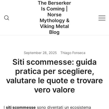
The Berserker
Skip
Is Coming |
to
Norse
content
Mythology &
Viking Metal
Blog
September 28, 2025
Thiago Fonseca
Siti scommesse: guida
pratica per scegliere,
valutare le quote e trovare
vero valore
I
siti scommesse
sono diventati un ecosistema