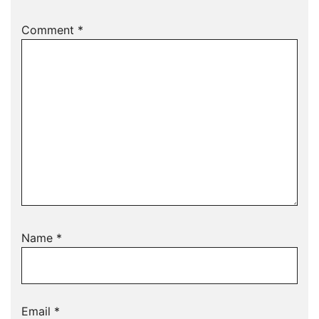
Comment
*
Name
*
Email
*