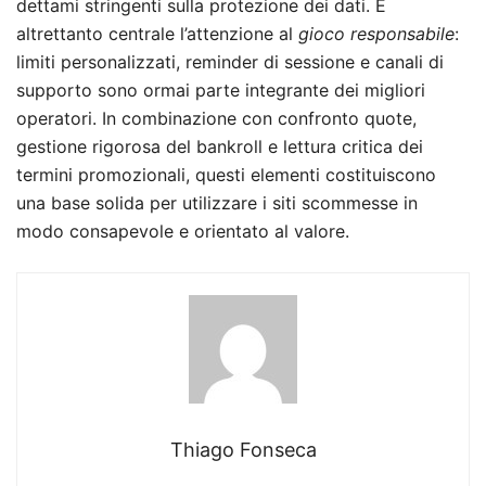
dettami stringenti sulla protezione dei dati. È
altrettanto centrale l’attenzione al
gioco responsabile
:
limiti personalizzati, reminder di sessione e canali di
supporto sono ormai parte integrante dei migliori
operatori. In combinazione con confronto quote,
gestione rigorosa del bankroll e lettura critica dei
termini promozionali, questi elementi costituiscono
una base solida per utilizzare i siti scommesse in
modo consapevole e orientato al valore.
Thiago Fonseca